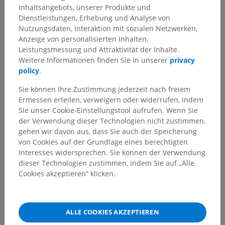
Inhaltsangebots, unserer Produkte und
Dienstleistungen, Erhebung und Analyse von
Anatomie des Menschen 2
Nutzungsdaten, Interaktion mit sozialen Netzwerken,
Anzeige von personalisierten Inhalten,
Menschlicher Körper
>
Muskuloskelettale Systeme
>
Leistungsmessung und Attraktivität der Inhalte.
Muskelsystem
>
Weitere Informationen finden Sie in unserer
privacy
Muskelsystem der unteren Gliedmaße
>
policy
.
Sehnenscheiden der unteren Gliedmaße
>
Schienbeinseitige Sehnenscheiden der Fußwurzel
Sie können Ihre Zustimmung jederzeit nach freiem
Ermessen erteilen, verweigern oder widerrufen, indem
Darunterliegende Strukturen:
Sie unser Cookie-Einstellungstool aufrufen. Wenn Sie
Sehnenscheide des langen Zehenbeugers
der Verwendung dieser Technologien nicht zustimmen,
gehen wir davon aus, dass Sie auch der Speicherung
Sehnenscheide des hinteren Schienbeinmuskels
von Cookies auf der Grundlage eines berechtigten
Sehnenscheide des langen Großzehenbeugers
Interesses widersprechen. Sie können der Verwendung
dieser Technologien zustimmen, indem Sie auf „Alle
Cookies akzeptieren“ klicken.
Anatomie des Menschen 1
ALLE COOKIES AKZEPTIEREN