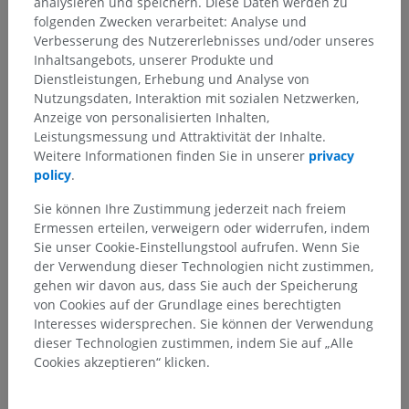
analysieren und speichern. Diese Daten werden zu
folgenden Zwecken verarbeitet: Analyse und
Verbesserung des Nutzererlebnisses und/oder unseres
Inhaltsangebots, unserer Produkte und
Dienstleistungen, Erhebung und Analyse von
Nutzungsdaten, Interaktion mit sozialen Netzwerken,
Anatomische Hierarchie
Anzeige von personalisierten Inhalten,
Leistungsmessung und Attraktivität der Inhalte.
Weitere Informationen finden Sie in unserer
privacy
Anatomie des Menschen 1
policy
.
Systematische Anatomie
>
Nervensystem
>
Sie können Ihre Zustimmung jederzeit nach freiem
Zentraler Abschnitt; Zentralnervensystem
>
Gehirn
>
Ermessen erteilen, verweigern oder widerrufen, indem
Rautenhirn
>
Sie unser Cookie-Einstellungstool aufrufen. Wenn Sie
Verlängertes Rückenmark; Nachhirn; Bulbärhirn
>
der Verwendung dieser Technologien nicht zustimmen,
Graue Substanz
>
Schneckenkerne
gehen wir davon aus, dass Sie auch der Speicherung
von Cookies auf der Grundlage eines berechtigten
Darunterliegende Strukturen:
Interesses widersprechen. Sie können der Verwendung
Hinterer Schnekenkern
dieser Technologien zustimmen, indem Sie auf „Alle
Vorderer Schnekenkern
Cookies akzeptieren“ klicken.