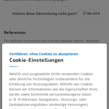
Stimmt diese Übersetzung nicht ganz?
MELDEN
Referenzen
This definition incorporates text from the wikipedia website - Wikipedia:
The free encyclopedia. (2004, July 22). FL: Wikimedia Foundation, Inc.
Retrieved August 10, 2004, from http://www.wikipedia.org
Fortfahren, ohne Cookies zu akzeptieren
Cookie-Einstellungen
Galerie
IMAIOS und ausgewählte Dritte verwenden Cookies
oder ähnliche Technologien insbesondere für die
Erhebung von Nutzungsdaten. Mithilfe von Cookies
können wir Informationen wie die Eigenschaften Ihres
Geräts sowie bestimmte personenbezogene Daten
(z. B. IP-Adressen, Navigations-, Nutzungs- oder
Geolokalisierungsdaten, eindeutige Kennungen)