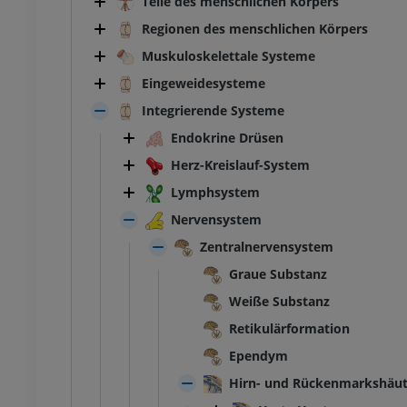
Teile des menschlichen Körpers
Regionen des menschlichen Körpers
Muskuloskelettale Systeme
Eingeweidesysteme
Integrierende Systeme
Endokrine Drüsen
Herz-Kreislauf-System
Lymphsystem
Nervensystem
Zentralnervensystem
Graue Substanz
Weiße Substanz
Retikulärformation
Ependym
Hirn- und Rückenmarkshäu