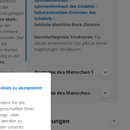
Spinnwebenhaut
>
einhirns
Spinnwebenhaut des Schädels
>
t der
Subarachnoidale Zisternen des
tral) gelegen
Schädels
>
irn-Mark-
Seitliche Kleinhirn-Mark-Zisterne
mit der
s hintere
Darunterliegende Strukturen:
Für
izieren. Der
dieses anatomische Teil gibt es keine
 die
zugehörigen Strukturen
s Vierten
itig in die
en
.
Anatomie des Menschen 1
klinisch
sionen, wie
den
lateralen
ookies zu akzeptieren
ntiert
Anatomie des Menschen
 dass diese
dere für die
tomische
genschaften Ihres
, darunter
ungs- oder
Arteriae
Übersetzungen
n werden zu
das
oder unseres
en (Nervus