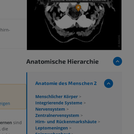
nhirn-
Anatomische Hierarchie
Anatomie des Menschen 2
Menschlicher Körper
>
Integrierende Systeme
>
zeigen
Nervensystem
>
Zentralnervensystem
>
Hirn- und Rückenmarkshäute
>
ternen
sind
Leptomeningen
>
 die