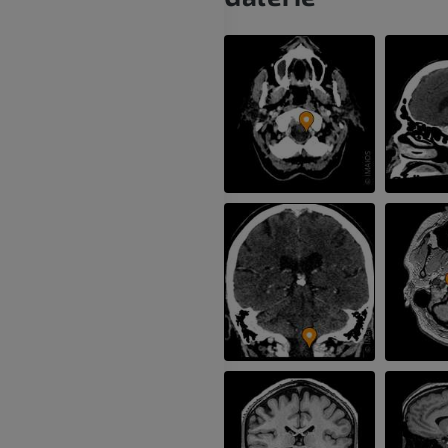
PREMIUM
MRT der Hand
MRT
Knie-MRT
MRT
PREMIUM
PREMIUM
Röntgenaufnahme der
oberen Extremität
CT-Arthografie
Röntgenbilder
Kniegelenks
CT-Arthrogra
PREMIUM
PREMIUM
Obere Extremität
Abbildungen
MRT des Sprun
des Rückfußes
PREMIUM
MRT
PREMIUM
Arteriografie der oberen
Extremität
Angiographie
MRT Vorfuß
MRT
KOSTENLOS
PREMIUM