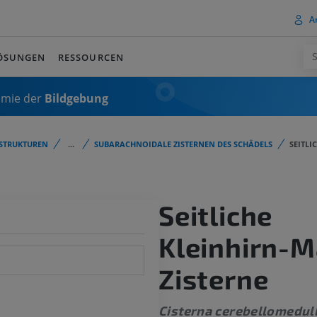
A
ÖSUNGEN
RESSOURCEN
omie der
Bildgebung
STRUKTUREN
...
SUBARACHNOIDALE ZISTERNEN DES SCHÄDELS
SEITLI
Seitliche
Kleinhirn-M
Zisterne
Cisterna cerebellomedull