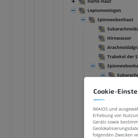
Harte Haut
Leptomeningen
Spinnwebenhaut
Subarachnoid
Hirnwasser
Arachnoidalgr
Trabekel der
Spinnwebenha
Subarachn
Balke
Cookie-Einste
Ziste
Ziste
IMAIOS und ausgewähl
Kreu
Erhebung von Nutzung
zwisc
Geräts sowie bestimm
Geolokalisierungsdat
Ambi
folgenden Zwecken ve