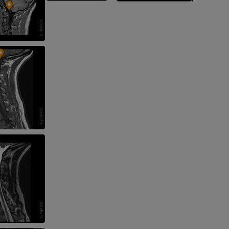
n
nd -knochen
der unteren