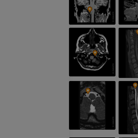
Visible Human Project
Fotografie
CTA der untere
Extremitäten
PREMIUM
CT
PREMIUM
Beinarterien u
CT
KOSTENLOS
Arteriografie 
Extremität
Angiographie
KOSTENLOS