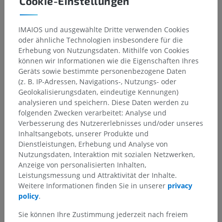
Cookie-Einstellungen
Anatomische Hierarchie
IMAIOS und ausgewählte Dritte verwenden Cookies
oder ähnliche Technologien insbesondere für die
Anatomie des Menschen 1
Erhebung von Nutzungsdaten. Mithilfe von Cookies
Systematische Anatomie
>
Nervensystem
>
können wir Informationen wie die Eigenschaften Ihres
Zentraler Abschnitt; Zentralnervensystem
>
Gehirn
>
Geräts sowie bestimmte personenbezogene Daten
Endhirn; Gehirn
>
Gehirnhälfte
>
(z. B. IP-Adressen, Navigations-, Nutzungs- oder
Septumkerne und verwandte Strukturen
Geolokalisierungsdaten, eindeutige Kennungen)
analysieren und speichern. Diese Daten werden zu
Darunterliegende Strukturen:
folgenden Zwecken verarbeitet: Analyse und
Rückseitiger Septumkern
Verbesserung des Nutzererlebnisses und/oder unseres
Inhaltsangebots, unserer Produkte und
Seitlicher Septumkern
Dienstleistungen, Erhebung und Analyse von
Medialer Septumkern
Nutzungsdaten, Interaktion mit sozialen Netzwerken,
Septofimbrialer Kern
Anzeige von personalisierten Inhalten,
Leistungsmessung und Attraktivität der Inhalte.
Dreieckiger Kern
Weitere Informationen finden Sie in unserer
privacy
policy
.
Sie können Ihre Zustimmung jederzeit nach freiem
Anatomie des Menschen