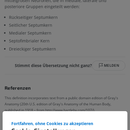
mittelgroßen Neuronen, die in mediale, laterale und
posteriore Gruppen eingeteilt werden:
Rückseitiger Septumkern
Seitlicher Septumkern
Medialer Septumkern
Septofimbrialer Kern
Dreieckiger Septumkern
Stimmt diese Übersetzung nicht ganz?
MELDEN
Referenzen
This definition incorporates text from a public domain edition of Gray's
Anatomy (20th U.S. edition of Gray's Anatomy of the Human Body,
published in 1918 – from http://www.bartleby.com/107/).
Fortfahren, ohne Cookies zu akzeptieren