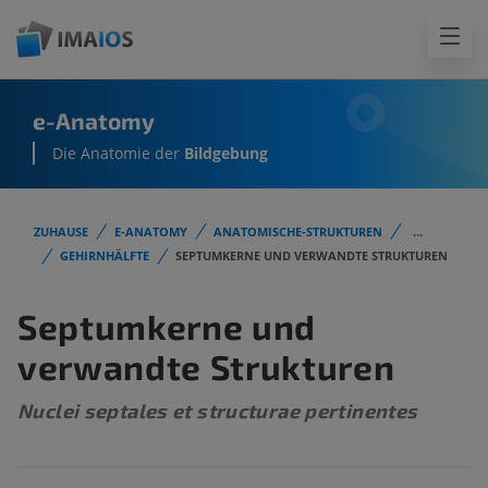
e-Anatomy
Die Anatomie der
Bildgebung
ZUHAUSE
E-ANATOMY
ANATOMISCHE-STRUKTUREN
...
GEHIRNHÄLFTE
SEPTUMKERNE UND VERWANDTE STRUKTUREN
Septumkerne und
verwandte Strukturen
Nuclei septales et structurae pertinentes