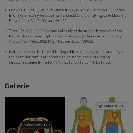
Drake, R.L., Vogl, A.W., and Mitchell, A.W.M. (2010). ‘Chapter 3: Thorax’,
in Gray’s anatomy for students. (2nd ed.) Churchill Livingstone Elsevier,
Philadelphia PA 19103, pp.149-155.
Tran J, Peng P, Loh E. Anatomical study of the medial branches of the
lumbar dorsal rami: implications for image-guided intervention. Reg
Anesth Pain Med. 2022 May 19:rapm-2022-103653.
Ishizuka K, Sakai H, Tsuzuki N, Nagashima M. Topographic anatomy of
the posterior ramus of thoracic spinal nerve and surrounding
structures. Spine (Phila Pa 1976). 2012 Jun 15;37(14):E817-22.
Galerie