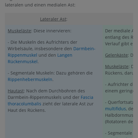
lateralen und einen medialen Ast:
Lateraler Ast
:
Muskeläste
: Diese innervieren:
Der mediale Ast
entlang des Ra
- Die Muskeln des Aufrichters der
Verlauf gibt er 
Wirbelsäule, insbesondere den
Darmbein-
Rippenmuskel
und den
Langen
Gelenkäste
: Di
Rückenmuskel
.
Muskeläste
: Di
- Segmentale Muskeln: Dazu gehören die
Rückens, darunt
Rippenhebermuskeln
.
- Aufrichter de
Hautast
: Nach dem Durchbohren des
einem geringen
Darmbein-Rippenmuskels und der
Fascia
- Querfortsatz-
thoracolumbalis
zieht der laterale Ast zur
multifidus
, der
Haut des Rückens.
Halbdornmuskel
(Rotatoren des 
- Segmentale M