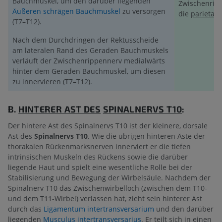
Bauchmuskel, um den darüber liegenden
Zwischenripp
Äußeren schrägen Bauchmuskel
zu versorgen
die
parietale
(T7–T12).
Nach dem Durchdringen der Rektusscheide
am lateralen Rand des Geraden Bauchmuskels
verläuft der Zwischenrippennerv medialwärts
hinter dem Geraden Bauchmuskel, um diesen
zu innervieren (T7–T12).
B.
HINTERER AST DES
SPINALNERVS T10
:
Der hintere Ast des Spinalnervs T10 ist der kleinere, dorsale
Ast des
Spinalnervs T10
. Wie die übrigen hinteren Äste der
thorakalen Rückenmarksnerven innerviert er die tiefen
intrinsischen Muskeln des Rückens sowie die darüber
liegende Haut und spielt eine wesentliche Rolle bei der
Stabilisierung und Bewegung der Wirbelsäule. Nachdem der
Spinalnerv T10 das Zwischenwirbelloch (zwischen dem T10-
und dem T11-Wirbel) verlassen hat, zieht sein hinterer Ast
durch das
Ligamentum intertransversarium
und den darüber
liegenden
Musculus intertransversarius
. Er teilt sich in einen