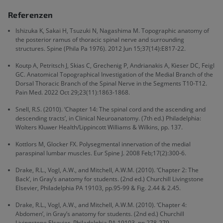
Referenzen
Ishizuka K, Sakai H, Tsuzuki N, Nagashima M. Topographic anatomy of
the posterior ramus of thoracic spinal nerve and surrounding
structures. Spine (Phila Pa 1976). 2012 Jun 15;37(14):E817-22.
Koutp A, Petritsch J, Skias C, Grechenig P, Andrianakis A, Kieser DC, Feigl
GC. Anatomical Topographical Investigation of the Medial Branch of the
Dorsal Thoracic Branch of the Spinal Nerve in the Segments T10-T12.
Pain Med. 2022 Oct 29;23(11):1863-1868.
Snell, R.S. (2010). ‘Chapter 14: The spinal cord and the ascending and
descending tracts’, in Clinical Neuroanatomy. (7th ed.) Philadelphia:
Wolters Kluwer Health/Lippincott Williams & Wilkins, pp. 137.
Kottlors M, Glocker FX. Polysegmental innervation of the medial
paraspinal lumbar muscles. Eur Spine J. 2008 Feb;17(2):300-6.
Drake, R.L., Vogl, A.W., and Mitchell, A.W.M. (2010). ‘Chapter 2: The
Back’, in Gray’s anatomy for students. (2nd ed.) Churchill Livingstone
Elsevier, Philadelphia PA 19103, pp.95-99 & Fig. 2.44 & 2.45.
Drake, R.L., Vogl, A.W., and Mitchell, A.W.M. (2010). ‘Chapter 4:
Abdomen’, in Gray’s anatomy for students. (2nd ed.) Churchill
Livingstone Elsevier, Philadelphia PA 19103, pp.278-279.