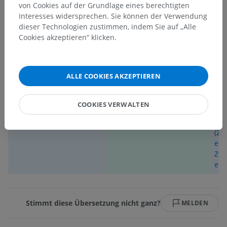
von Cookies auf der Grundlage eines berechtigten
STRUKTUREN
Interesses widersprechen. Sie können der Verwendung
Äußerer
,
innerer
und
Das T10-Dermatom
Mus
dieser Technologien zustimmen, indem Sie auf „Alle
innerster
(umfasst die Haut auf Höhe
der
Cookies akzeptieren“ klicken.
Zwischenrippenmuskel
,
des Bauchnabels).
Rip
Unterschlüsselbeinmuskel
Rüc
und
Querer Brustmuskel
.
Dor
ALLE COOKIES AKZEPTIEREN
Innerer schräger
Dor
Bauchmuskel
,
Querer
(
Mu
Bauchmuskel
und
Hal
COOKIES VERWALTEN
Äußerer schräger
Rot
Bauchmuskel
.
Mus
(
Zw
eln
,
Zwi
eln
Stimmt diese Übersetzung nicht ganz?
MELDEN