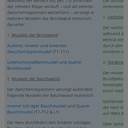
Während der vordere Ast des T10 unterhalb
Die sensible
der zehnten Rippe verläuft – und als zehnter
innervieren 
Zwischenrippennerv weiterführt – versorgt er
1-
Seitlicher
mehrere Muskeln der Brustwand motorisch,
darunter:
Der seitlich
während dies
1.
Muskeln der Brustwand
:
ventral entl
Äußerer
,
innerer
und
innerster
durch den Zw
Zwischenrippenmuskel
(T1–T11)
vorderen und
Unterschlüsselbeinmuskel
und
Querer
2-
Vorderer 
Brustmuskel
Der vordere 
2.
Muskeln der Bauchwand
:
Brustbeins z
terminaler vo
Der Zwischenrippennerv versorgt außerdem
einen medial
folgende Muskeln der Bauchwand motorisch:
Gemeinsam ve
Innerer schräger Bauchmuskel
und
Querer
die Haut de
Bauchmuskel
(T7–T12 & L1)
auf Höhe de
Der Nerv durchbohrt den Inneren schrägen
Über seine k