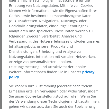
oder ähnliche Technologien insbesondere für die
die Wirbelkörper und die Äußere Knochenhaut,
Erhebung von Nutzungsdaten. Mithilfe von Cookies
können wir Informationen wie die Eigenschaften Ihres
benachbarte Blutgefäße.
Geräts sowie bestimmte personenbezogene Daten
(z. B. IP-Adressen, Navigations-, Nutzungs- oder
b) Sympathische Verbindungen:
Geolokalisierungsdaten, eindeutige Kennungen)
Über die weißen und grauen Verbindungsäste steht der
analysieren und speichern. Diese Daten werden zu
Spinalnerv T10
mit dem Grenzstrang in Verbindung. Die
folgenden Zwecken verarbeitet: Analyse und
weißen Verbindungsäste ermöglichen präganglionären
Verbesserung des Nutzererlebnisses und/oder unseres
sympathischen Fasern, den Grenzstrang zu erreichen,
Inhaltsangebots, unserer Produkte und
während die grauen Verbindungsäste postganglionären
Dienstleistungen, Erhebung und Analyse von
sympathischen Fasern den Weg zu peripheren Zielstrukturen
Nutzungsdaten, Interaktion mit sozialen Netzwerken,
wie Schweißdrüsen und Blutgefäßen ermöglichen.
Anzeige von personalisierten Inhalten,
Leistungsmessung und Attraktivität der Inhalte.
_________________________
Weitere Informationen finden Sie in unserer
privacy
ÜBERSICHTSTABELLE
policy
.
Sie können Ihre Zustimmung jederzeit nach freiem
VOM
SPINALNERV T10
INNER
Ermessen erteilen, verweigern oder widerrufen, indem
Sie unser Cookie-Einstellungstool aufrufen. Wenn Sie
VORDERER AST
der Verwendung dieser Technologien nicht zustimmen,
gehen wir davon aus, dass Sie auch der Speicherung
MOTORISCHE
SENSIBLE STRUKTUREN
MO