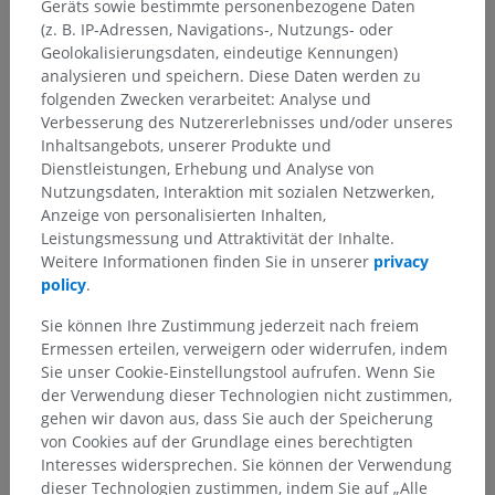
Geräts sowie bestimmte personenbezogene Daten
Teil gibt es keine zugehörigen Strukturen
(z. B. IP-Adressen, Navigations-, Nutzungs- oder
Geolokalisierungsdaten, eindeutige Kennungen)
analysieren und speichern. Diese Daten werden zu
Anatomie des Menschen
folgenden Zwecken verarbeitet: Analyse und
Verbesserung des Nutzererlebnisses und/oder unseres
Inhaltsangebots, unserer Produkte und
Dienstleistungen, Erhebung und Analyse von
Vergleichende Anatomie bei Tieren
Nutzungsdaten, Interaktion mit sozialen Netzwerken,
Anzeige von personalisierten Inhalten,
Leistungsmessung und Attraktivität der Inhalte.
Weitere Informationen finden Sie in unserer
privacy
Übersetzungen
policy
.
Sie können Ihre Zustimmung jederzeit nach freiem
Ermessen erteilen, verweigern oder widerrufen, indem
Sie unser Cookie-Einstellungstool aufrufen. Wenn Sie
Sie haben einen Fehler gefunden?
der Verwendung dieser Technologien nicht zustimmen,
Sie können gerne eine Berichtigung, Übersetzung oder
gehen wir davon aus, dass Sie auch der Speicherung
inhaltliche Verbesserung vorschlagen.
von Cookies auf der Grundlage eines berechtigten
Interesses widersprechen. Sie können der Verwendung
Ein Problem melden
dieser Technologien zustimmen, indem Sie auf „Alle