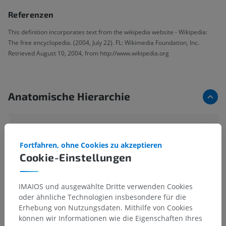
Referenzen
This definition incorporates text from the wikipedia website - Wikipedia:
The free encyclopedia. (2004, July 22). FL: Wikimedia Foundation, Inc.
Retrieved August 10, 2004, from http://www.wikipedia.org
Anatomische Hierarchie
Anatomie des Menschen 2
Fortfahren, ohne Cookies zu akzeptieren
Cookie-Einstellungen
Anatomie des Menschen 1
Systematische Anatomie
>
Nervensystem
>
IMAIOS und ausgewählte Dritte verwenden Cookies
Zentraler Abschnitt; Zentralnervensystem
>
Gehirn
>
oder ähnliche Technologien insbesondere für die
Vorderhirn
>
Zwischenhirn
>
Subthalamus
Erhebung von Nutzungsdaten. Mithilfe von Cookies
können wir Informationen wie die Eigenschaften Ihres
Darunterliegende Strukturen:
Für dieses anatomische