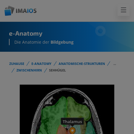
e-Anatomy
Die Anatomie der
Bildgebung
ZUHAUSE
E-ANATOMY
ANATOMISCHE-STRUKTUREN
...
ZWISCHENHIRN
SEHHÜGEL