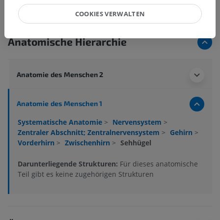
COOKIES VERWALTEN
Anatomische Hierarchie
Anatomie des Menschen 2
Anatomie des Menschen 1
Systematische Anatomie
>
Nervensystem
>
Zentraler Abschnitt; Zentralnervensystem
>
Gehirn
>
Vorderhirn
>
Zwischenhirn
>
Sehhügel
Darunterliegende Strukturen:
Für dieses anatomische
Teil gibt es keine zugehörigen Strukturen