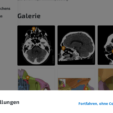
ochens
Galerie
ns
OBERE GLIEDMASSE
UNTERE GLIEDMASSE
llungen
Fortfahren, ohne C
MRT der oberen Extremität
Untere Extrem