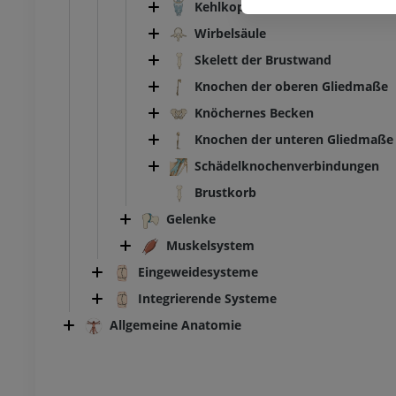
UM
Kehlkopfknorpel
Fußwurzel- und Fuß-CT
Wirbelsäule
CT
Skelett der Brustwand
PREMIUM
Knochen der oberen Gliedmaße
Knöchernes Becken
Knochen der unteren Gliedmaße
Schädelknochenverbindungen
Brustkorb
Gelenke
Muskelsystem
Eingeweidesysteme
Integrierende Systeme
Allgemeine Anatomie