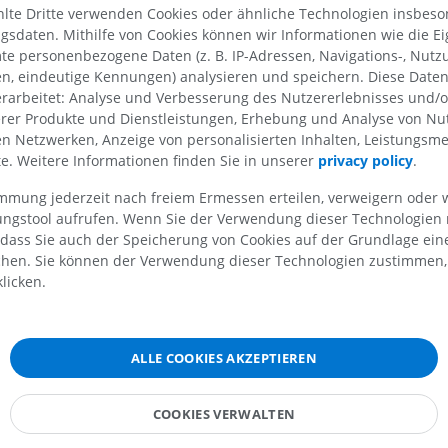
te Dritte verwenden Cookies oder ähnliche Technologien insbeson
MRT
Abbildungen
sdaten. Mithilfe von Cookies können wir Informationen wie die Ei
alte
PREMIUM
PREMIUM
te personenbezogene Daten (z. B. IP-Adressen, Navigations-, Nutz
en, eindeutige Kennungen) analysieren und speichern. Diese Date
MRT der Schulter
Röntgenaufna
rarbeitet: Analyse und Verbesserung des Nutzererlebnisses und/
MRT
unteren Extre
erer Produkte und Dienstleistungen, Erhebung und Analyse von Nu
Röntgenbilder
PREMIUM
len Netzwerken, Anzeige von personalisierten Inhalten, Leistungs
KOSTENLOS
lte. Weitere Informationen finden Sie in unserer
privacy policy
.
MRT des Handgelenks
immung jederzeit nach freiem Ermessen erteilen, verweigern oder 
MRT
MRT der unter
eil
lungstool aufrufen. Wenn Sie der Verwendung dieser Technologien
MRT
PREMIUM
 dass Sie auch der Speicherung von Cookies auf der Grundlage ein
PREMIUM
chen. Sie können der Verwendung dieser Technologien zustimmen, 
MRT des Ellenbogens
licken.
MRT
Hüft-MRT
es
MRT
PREMIUM
PREMIUM
ALLE COOKIES AKZEPTIEREN
MRT der Hand
MRT
Knie-MRT
MRT
COOKIES VERWALTEN
PREMIUM
PREMIUM