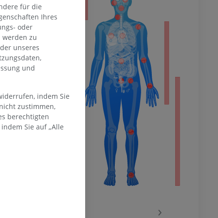
dere für die
genschaften Ihres
ungs- oder
n werden zu
hme der
oder unseres
mität
tzungsdaten,
messung und
widerrufen, indem Sie
en Extremität
 nicht zustimmen,
es berechtigten
indem Sie auf „Alle
‹
›