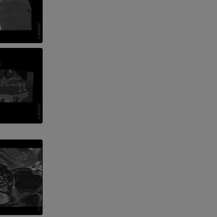
nd -knochen
der unteren