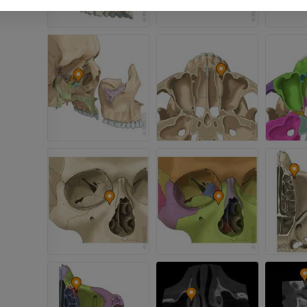
Röntgenaufnahme der
oberen Extremität
CT-Arthografie
Röntgenbilder
Kniegelenks
CT-Arthrogra
PREMIUM
PREMIUM
Obere Extremität
Abbildungen
MRT des Sprun
des Rückfußes
PREMIUM
MRT
PREMIUM
Arteriografie der oberen
Extremität
Angiographie
MRT Vorfuß
MRT
KOSTENLOS
PREMIUM
Visible Human Project
Fotografie
CTA der untere
Extremitäten
PREMIUM
CT
PREMIUM