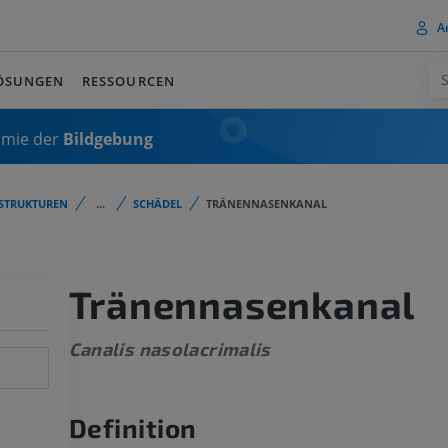
A
ÖSUNGEN
RESSOURCEN
omie der
Bildgebung
STRUKTUREN
...
SCHÄDEL
TRÄNENNASENKANAL
Tränennasenkanal
Canalis nasolacrimalis
Definition