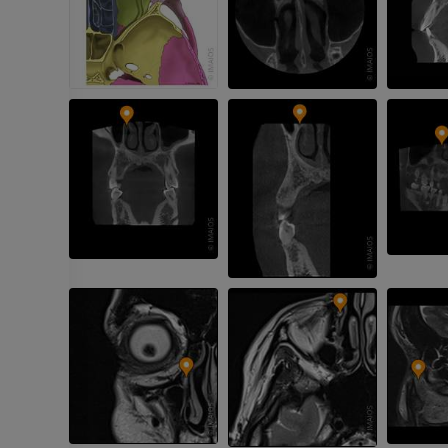
Beinarterien u
CT
KOSTENLOS
Arteriografie 
Extremität
Angiographie
KOSTENLOS