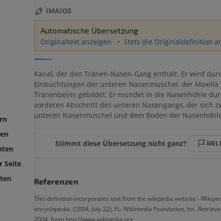
IMAIOS
Automatische Übersetzung
Originaltext anzeigen
Stets die Originaldefinition 
Kanal, der den Tränen-Nasen-Gang enthält. Er wird dur
Einbuchtungen der unteren Nasenmuschel, der Maxilla
Tränenbeins gebildet. Er mündet in die Nasenhöhle du
vorderen Abschnitt des unteren Nasengangs, der sich z
unteren Nasenmuschel und dem Boden der Nasenhöhle 
rn
ben
Stimmt diese Übersetzung nicht ganz?
MEL
nten
r Seite
nten
Referenzen
This definition incorporates text from the wikipedia website - Wikipe
encyclopedia. (2004, July 22). FL: Wikimedia Foundation, Inc. Retriev
2004, from http://www.wikipedia.org