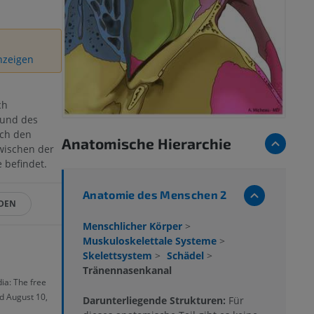
anzeigen
ch
 und des
rch den
Anatomische Hierarchie
wischen der
befindet.
Anatomie des Menschen 2
DEN
Menschlicher Körper
>
Muskuloskelettale Systeme
>
Skelettsystem
>
Schädel
>
Tränennasenkanal
dia: The free
ed August 10,
Darunterliegende Strukturen:
Für