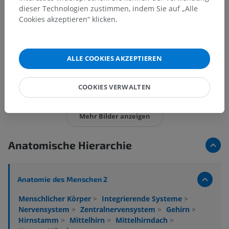
dieser Technologien zustimmen, indem Sie auf „Alle
Cookies akzeptieren“ klicken.
ALLE COOKIES AKZEPTIEREN
15 Bilder von 18
COOKIES VERWALTEN
Mehr Bilder anzeigen
Anatomische Hierarchie
Anatomie des Menschen 2
Menschlicher Körper
>
Integrierende Systeme
>
Nervensystem
>
Zentralnervensystem
>
Gehirn
>
Hirnstamm
>
Mittelhirn
>
Mittelhirndach
>