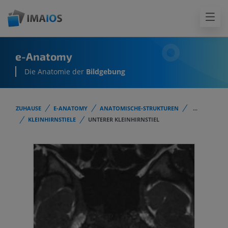
e-Anatomy
Die Anatomie der
Bildgebung
ZUHAUSE
E-ANATOMY
ANATOMISCHE-STRUKTUREN
...
KLEINHIRNSTIELE
UNTERER KLEINHIRNSTIEL