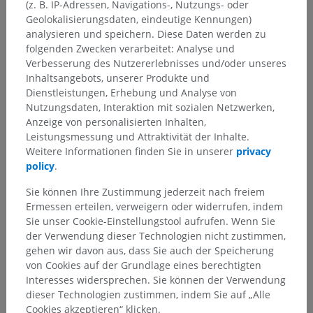
(z. B. IP-Adressen, Navigations-, Nutzungs- oder
Geolokalisierungsdaten, eindeutige Kennungen)
analysieren und speichern. Diese Daten werden zu
folgenden Zwecken verarbeitet: Analyse und
Verbesserung des Nutzererlebnisses und/oder unseres
Inhaltsangebots, unserer Produkte und
Dienstleistungen, Erhebung und Analyse von
Nutzungsdaten, Interaktion mit sozialen Netzwerken,
Anzeige von personalisierten Inhalten,
Anatomische Hierarchie
Leistungsmessung und Attraktivität der Inhalte.
Weitere Informationen finden Sie in unserer
privacy
policy
.
Anatomie des Menschen 2
Sie können Ihre Zustimmung jederzeit nach freiem
Menschlicher Körper
>
Integrierende Systeme
>
Ermessen erteilen, verweigern oder widerrufen, indem
Nervensystem
>
Zentralnervensystem
>
Gehirn
>
Sie unser Cookie-Einstellungstool aufrufen. Wenn Sie
Kleinhirn
>
Kleinhirnstiele
>
Unterer Kleinhirnstiel
der Verwendung dieser Technologien nicht zustimmen,
gehen wir davon aus, dass Sie auch der Speicherung
von Cookies auf der Grundlage eines berechtigten
Darunterliegende Strukturen:
Interesses widersprechen. Sie können der Verwendung
Strickkörper
dieser Technologien zustimmen, indem Sie auf „Alle
Juxtarestiformer Körper
Cookies akzeptieren“ klicken.