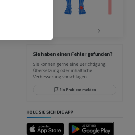
‹
›
 des
Sie haben einen Fehler gefunden?
mm
Sie können gerne eine Berichtigung,
Übersetzung oder inhaltliche
Verbesserung vorschlagen.
ggelenks und
Ein Problem melden
HOLE SIE SICH DIE APP