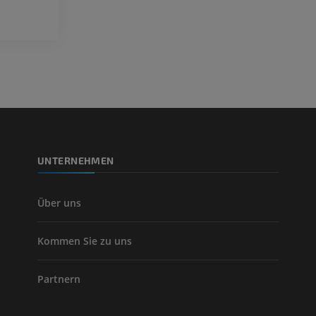
Visible Human Project
Fotografie
CTA der untere
Extremitäten
PREMIUM
CT
PREMIUM
Beinarterien u
CT
KOSTENLOS
UNTERNEHMEN
Arteriografie 
Extremität
Angiographie
Über uns
KOSTENLOS
Kommen Sie zu uns
Partnern