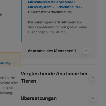
Muskuloskelettale Systeme
>
Muskelsystem
>
Schleimbeutel
>
Unterfaszienschleimbeutel
l
Darunterliegende Strukturen:
Für
dieses anatomische Teil gibt es keine
zugehörigen Strukturen
Anatomie des Menschen 1
n anzeigen
Vergleichende Anatomie bei
fen Faszie
Tieren
 Sehne oder
zienschicht,
Reibung.
Übersetzungen