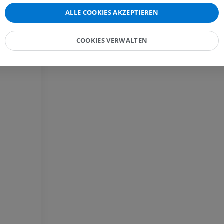
PREMIUM
ALLE COOKIES AKZEPTIEREN
MRT der Hand
MRT
Knie-MRT
MRT
PREMIUM
COOKIES VERWALTEN
PREMIUM
Röntgenaufnahme der
oberen Extremität
CT-Arthografie
Röntgenbilder
Kniegelenks
CT-Arthrogra
PREMIUM
PREMIUM
Obere Extremität
Abbildungen
MRT des Sprun
des Rückfußes
PREMIUM
MRT
PREMIUM
Arteriografie der oberen
Extremität
Angiographie
MRT Vorfuß
MRT
KOSTENLOS
PREMIUM