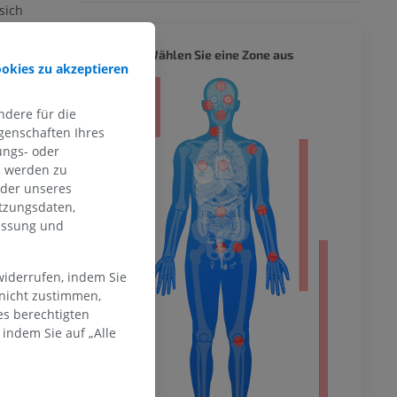
sich
es
n Fettkörper
GANZER
Wählen Sie eine Zone aus
ookies zu akzeptieren
ität
a lata und
dere für die
handen sein.
genschaften Ihres
ungs- oder
LDEN
n werden zu
hme der
oder unseres
mität
tzungsdaten,
messung und
widerrufen, indem Sie
en Extremität
 nicht zustimmen,
es berechtigten
indem Sie auf „Alle