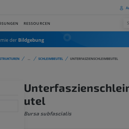
A
ÖSUNGEN
RESSOURCEN
omie der
Bildgebung
STRUKTUREN
...
SCHLEIMBEUTEL
UNTERFASZIENSCHLEIMBEUTEL
Unterfaszienschle
utel
Bursa subfascialis