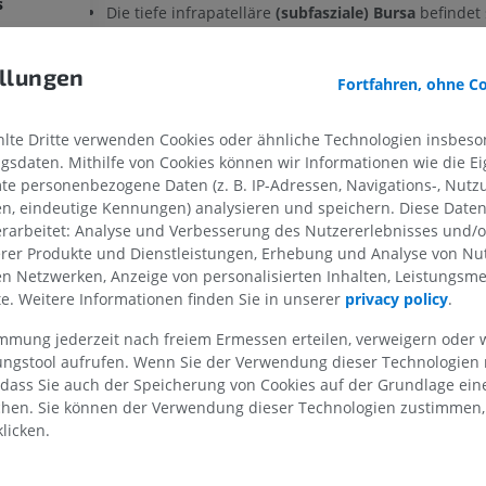
s
Die tiefe infrapatelläre
(subfasziale) Bursa
befindet 
posterior der distalen Patellarsehne und anterior d
s
Tuberculum tibiae, von der Gelenkkapsel durch eine
OBERE GLIEDMASSE
UNTERE GLIEDMASSE
ms
llungen
und die Faszie getrennt.
Fortfahren, ohne C
lsystems
MRT der oberen Extremität
Untere Extrem
Subfasziale Bursae
können auch unterhalb der Fasci
MRT
Abbildungen
te Dritte verwenden Cookies oder ähnliche Technologien insbeson
des Großen Gesäßmuskels am Großen Rollhügel vor
sdaten. Mithilfe von Cookies können wir Informationen wie die Ei
PREMIUM
PREMIUM
te personenbezogene Daten (z. B. IP-Adressen, Navigations-, Nutz
maße
Stimmt diese Übersetzung nicht ganz?
ME
en, eindeutige Kennungen) analysieren und speichern. Diese Date
MRT der Schulter
Röntgenaufna
rarbeitet: Analyse und Verbesserung des Nutzererlebnisses und/
dmaße
MRT
unteren Extre
erer Produkte und Dienstleistungen, Erhebung und Analyse von Nu
Röntgenbilder
PREMIUM
len Netzwerken, Anzeige von personalisierten Inhalten, Leistungs
KOSTENLOS
lte. Weitere Informationen finden Sie in unserer
privacy policy
.
MRT des Handgelenks
immung jederzeit nach freiem Ermessen erteilen, verweigern oder 
MRT
MRT der unter
lungstool aufrufen. Wenn Sie der Verwendung dieser Technologien
MRT
PREMIUM
 dass Sie auch der Speicherung von Cookies auf der Grundlage ein
PREMIUM
chen. Sie können der Verwendung dieser Technologien zustimmen, 
MRT des Ellenbogens
licken.
MRT
Hüft-MRT
MRT
PREMIUM