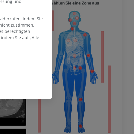
messung und
GANZER
Wählen Sie eine Zone aus
ität
widerrufen, indem Sie
tion of Gray's
 nicht zustimmen,
man Body,
es berechtigten
indem Sie auf „Alle
hme der
mität
en Extremität