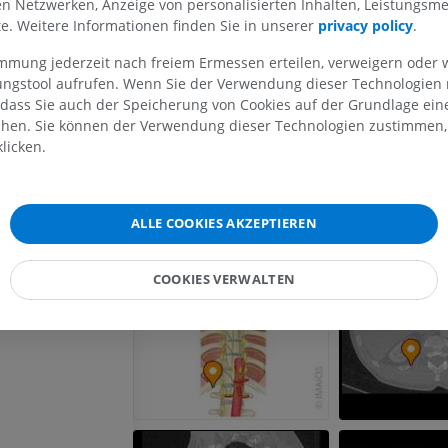
len Netzwerken, Anzeige von personalisierten Inhalten, Leistungs
OBERE GLIEDMASSE
UNTERE GLIEDMASSE
lte. Weitere Informationen finden Sie in unserer
privacy policy
.
Referenzen
MRT der oberen Extremität
Untere Extrem
immung jederzeit nach freiem Ermessen erteilen, verweigern oder 
This definition incorporates text from a public domain edi
MRT
Abbildungen
lungstool aufrufen. Wenn Sie der Verwendung dieser Technologien
Anatomy (20th U.S. edition of Gray's Anatomy of the Hu
PREMIUM
PREMIUM
 dass Sie auch der Speicherung von Cookies auf der Grundlage ein
published in 1918 – from http://www.bartleby.com/107/).
chen. Sie können der Verwendung dieser Technologien zustimmen, 
licken.
MRT der Schulter
Röntgenaufna
MRT
unteren Extre
Galerie
Röntgenbilder
PREMIUM
KOSTENLOS
ALLE COOKIES AKZEPTIEREN
MRT des Handgelenks
MRT
MRT der unter
COOKIES VERWALTEN
MRT
PREMIUM
PREMIUM
MRT des Ellenbogens
MRT
Hüft-MRT
MRT
PREMIUM
PREMIUM
MRT der Hand