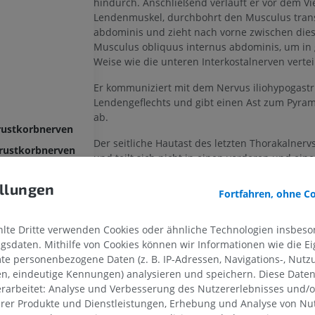
hindurch. Anschließend verläuft er vor dem Vi
Lendenmuskel, durchbohrt den Musculus tran
abdominis und zieht nach vorne zwischen di
Musculus obliquus internus abdominis, um in 
Weise wie die unteren Interkostalnerven vertei
Er kommuniziert mit dem Nervus iliohypogastr
Lendengeflechts und gibt einen Ast zum Pyra
ab.
Brustkorbnerven
Der seitliche Hautast des letzten Thorakalnervs 
Brustkorbnerven
und teilt sich nicht in einen vorderen und ein
ennerven
Ast. Er durchbohrt den Musculus obliquus int
llungen
abdominis und den Musculus obliquus extern
erv
Fortfahren, ohne C
abdominis, steigt über den Darmbeinkamm vo
seitlichen Hautast des Nervus iliohypogastric
te Dritte verwenden Cookies oder ähnliche Technologien insbeson
versorgt die Haut des vorderen Anteils der Glu
sdaten. Mithilfe von Cookies können wir Informationen wie die Ei
wobei einige seiner Äste bis zum Großen Rollh
te personenbezogene Daten (z. B. IP-Adressen, Navigations-, Nutz
en, eindeutige Kennungen) analysieren und speichern. Diese Date
Stimmt diese Übersetzung nicht ganz?
rarbeitet: Analyse und Verbesserung des Nutzererlebnisses und/
nalnerven
erer Produkte und Dienstleistungen, Erhebung und Analyse von Nu