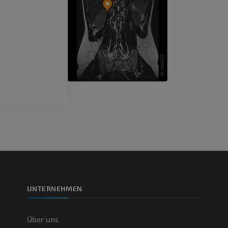
CT
PREMIUM
Beinarterien u
CT
KOSTENLOS
Arteriografie 
Extremität
Angiographie
KOSTENLOS
UNTERNEHMEN
Über uns