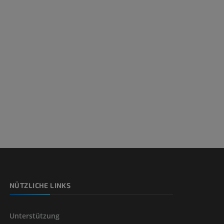
nd -knochen
der unteren
NÜTZLICHE LINKS
Unterstützung