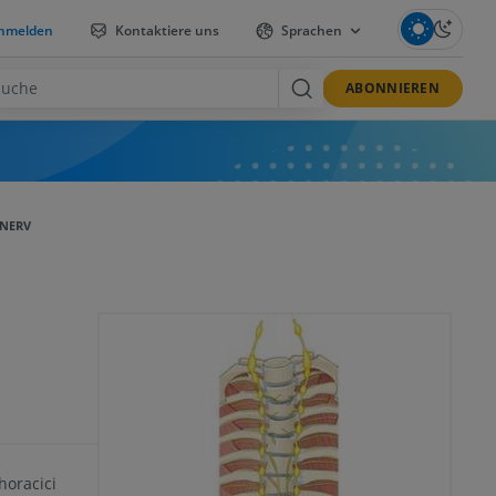
nmelden
Kontaktiere uns
Sprachen
ABONNIEREN
NERV
horacici