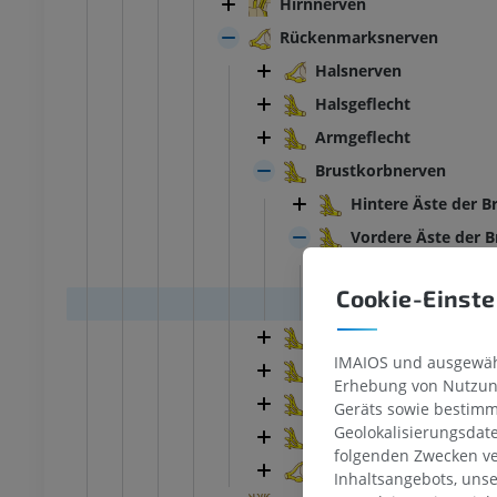
Hirnnerven
Rückenmarksnerven
Halsnerven
Halsgeflecht
Armgeflecht
Brustkorbnerven
Hintere Äste der 
Vordere Äste der 
Zwischenripp
Cookie-Einste
Unterrippenn
Lendennerven
IMAIOS und ausgewähl
Kreuzbeinnerven
Erhebung von Nutzung
Steißbeinnerv
Geräts sowie bestimm
Geolokalisierungsdat
Lenden-Kreuz-Geflecht
folgenden Zwecken ve
Nummerierung der Spi
Inhaltsangebots, uns