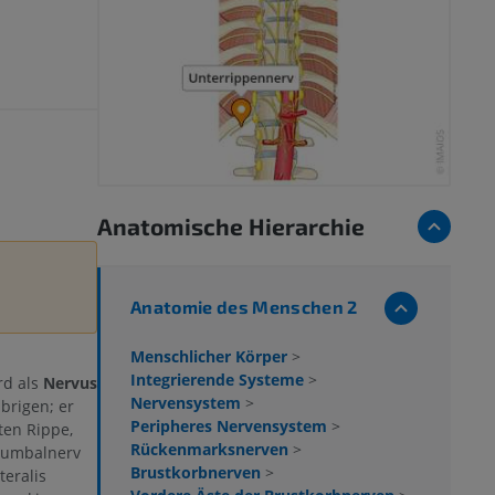
Anatomische Hierarchie
Anatomie des Menschen 2
Menschlicher Körper
>
Integrierende Systeme
>
rd als
Nervus
Nervensystem
>
brigen; er
Peripheres Nervensystem
>
ten Rippe,
Rückenmarksnerven
>
 Lumbalnerv
Brustkorbnerven
>
teralis