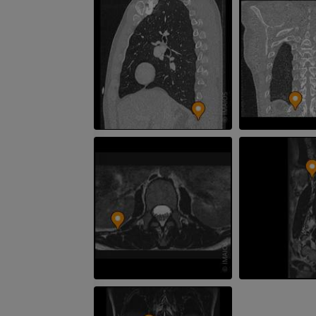
MRT
Knie-MRT
MRT
PREMIUM
PREMIUM
Röntgenaufnahme der
oberen Extremität
CT-Arthografie
Röntgenbilder
Kniegelenks
CT-Arthrogra
PREMIUM
PREMIUM
Obere Extremität
Abbildungen
MRT des Sprun
des Rückfußes
PREMIUM
MRT
PREMIUM
Arteriografie der oberen
Extremität
Angiographie
MRT Vorfuß
MRT
KOSTENLOS
PREMIUM
Visible Human Project
Fotografie
CTA der untere
Extremitäten
PREMIUM