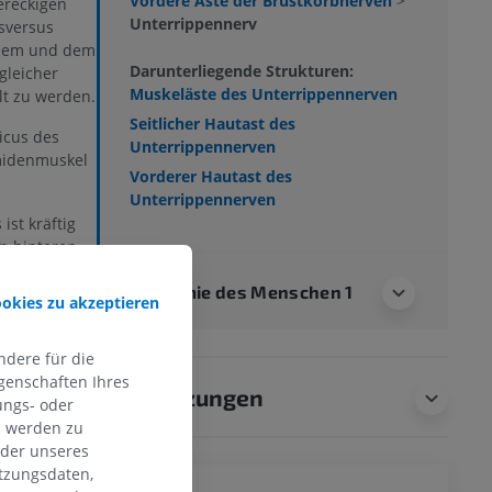
Vordere Äste der Brustkorbnerven
>
ereckigen
Unterrippennerv
sversus
esem und dem
Darunterliegende Strukturen:
gleicher
Muskeläste des Unterrippennerven
lt zu werden.
Seitlicher Hautast des
icus des
Unterrippennerven
midenmuskel
Vorderer Hautast des
Unterrippennerven
ist kräftig
en hinteren
ernus
Anatomie des Menschen 1
us
ookies zu akzeptieren
r dem
us herab und
dere für die
tealregion,
genschaften Ihres
ügel reichen.
Übersetzungen
ungs- oder
n werden zu
MELDEN
oder unseres
tzungsdaten,