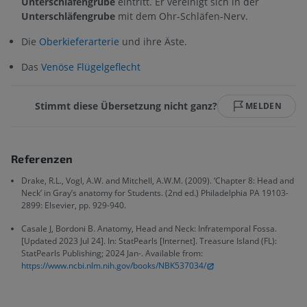
Unterschläfengrube
eintritt. Er vereinigt sich in der
Unterschläfengrube
mit dem Ohr-Schläfen-Nerv.
Die
Oberkieferarterie
und ihre Äste.
Das
Venöse Flügelgeflecht
Stimmt diese Übersetzung nicht ganz?
MELDEN
Referenzen
Drake, R.L., Vogl, A.W. and Mitchell, A.W.M. (2009). ‘Chapter 8: Head and
Neck’ in Gray’s anatomy for Students. (2nd ed.) Philadelphia PA 19103-
2899: Elsevier, pp. 929-940.
Casale J, Bordoni B. Anatomy, Head and Neck: Infratemporal Fossa.
[Updated 2023 Jul 24]. In: StatPearls [Internet]. Treasure Island (FL):
StatPearls Publishing; 2024 Jan-. Available from:
https://www.ncbi.nlm.nih.gov/books/NBK537034/