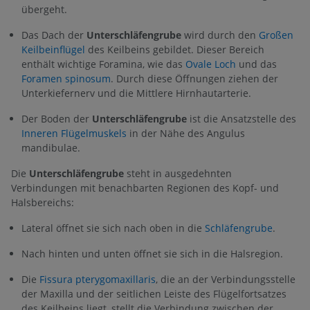
übergeht.
Das Dach der
Unterschläfengrube
wird durch den
Großen
Keilbeinflügel
des Keilbeins gebildet. Dieser Bereich
enthält wichtige Foramina, wie das
Ovale Loch
und das
Foramen spinosum
. Durch diese Öffnungen ziehen der
Unterkiefernerv und die Mittlere Hirnhautarterie.
Der Boden der
Unterschläfengrube
ist die Ansatzstelle des
Inneren Flügelmuskels
in der Nähe des Angulus
mandibulae.
Die
Unterschläfengrube
steht in ausgedehnten
Verbindungen mit benachbarten Regionen des Kopf- und
Halsbereichs:
Lateral öffnet sie sich nach oben in die
Schläfengrube
.
Nach hinten und unten öffnet sie sich in die Halsregion.
Die
Fissura pterygomaxillaris
, die an der Verbindungsstelle
der Maxilla und der seitlichen Leiste des Flügelfortsatzes
des Keilbeins liegt, stellt die Verbindung zwischen der