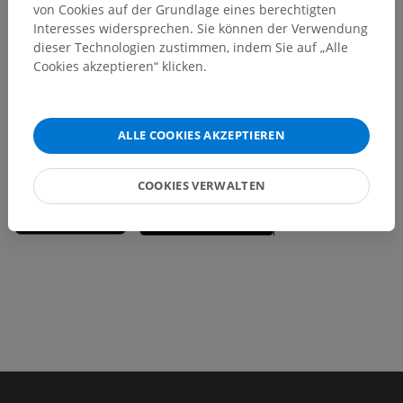
von Cookies auf der Grundlage eines berechtigten
Sie haben einen Fehler gefunden?
Interesses widersprechen. Sie können der Verwendung
Sie können gerne eine Berichtigung, Übersetzung oder
dieser Technologien zustimmen, indem Sie auf „Alle
inhaltliche Verbesserung vorschlagen.
Cookies akzeptieren“ klicken.
Ein Problem melden
ALLE COOKIES AKZEPTIEREN
HOLE SIE SICH DIE APP
COOKIES VERWALTEN