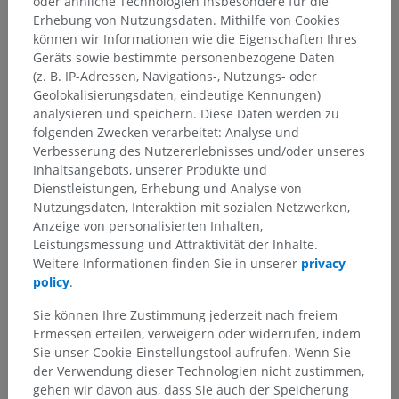
oder ähnliche Technologien insbesondere für die
Erhebung von Nutzungsdaten. Mithilfe von Cookies
Menschlicher Körper
>
Muskuloskelettale Systeme
>
können wir Informationen wie die Eigenschaften Ihres
Muskelsystem
>
Muskeln
>
Geräts sowie bestimmte personenbezogene Daten
Vielfachgefiederter Muskel
(z. B. IP-Adressen, Navigations-, Nutzungs- oder
Geolokalisierungsdaten, eindeutige Kennungen)
Darunterliegende Strukturen:
Für dieses anatomische
analysieren und speichern. Diese Daten werden zu
Teil gibt es keine zugehörigen Strukturen
folgenden Zwecken verarbeitet: Analyse und
Verbesserung des Nutzererlebnisses und/oder unseres
Inhaltsangebots, unserer Produkte und
Anatomie des Menschen 1
Dienstleistungen, Erhebung und Analyse von
Nutzungsdaten, Interaktion mit sozialen Netzwerken,
Anzeige von personalisierten Inhalten,
Leistungsmessung und Attraktivität der Inhalte.
Vergleichende Anatomie bei Tieren
Weitere Informationen finden Sie in unserer
privacy
policy
.
Sie können Ihre Zustimmung jederzeit nach freiem
Übersetzungen
Ermessen erteilen, verweigern oder widerrufen, indem
Sie unser Cookie-Einstellungstool aufrufen. Wenn Sie
der Verwendung dieser Technologien nicht zustimmen,
gehen wir davon aus, dass Sie auch der Speicherung