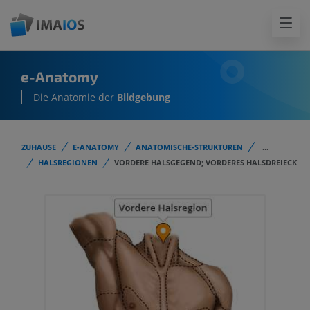
e-Anatomy
Die Anatomie der
Bildgebung
ZUHAUSE
E-ANATOMY
ANATOMISCHE-STRUKTUREN
...
HALSREGIONEN
VORDERE HALSGEGEND; VORDERES HALSDREIECK