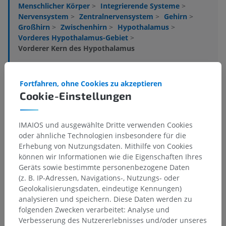
Menschlicher Körper
>
Integrierende Systeme
>
Nervensystem
>
Zentralnervensystem
>
Gehirn
>
Großhirn
>
Zwischenhirn
>
Hypothalamus
>
Vorderes Hypothalamus-Gebiet
>
Vorderer Kern des Hypothalamus
Darunterliegende Strukturen:
Für dieses anatomische
Teil gibt es keine zugehörigen Strukturen
Fortfahren, ohne Cookies zu akzeptieren
Cookie-Einstellungen
Anatomie des Menschen 1
IMAIOS und ausgewählte Dritte verwenden Cookies
oder ähnliche Technologien insbesondere für die
Erhebung von Nutzungsdaten. Mithilfe von Cookies
Anatomie des Menschen
können wir Informationen wie die Eigenschaften Ihres
Geräts sowie bestimmte personenbezogene Daten
(z. B. IP-Adressen, Navigations-, Nutzungs- oder
Geolokalisierungsdaten, eindeutige Kennungen)
Vergleichende Anatomie bei Tieren
analysieren und speichern. Diese Daten werden zu
folgenden Zwecken verarbeitet: Analyse und
Verbesserung des Nutzererlebnisses und/oder unseres