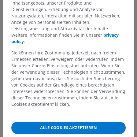
Übersetzungen
Inhaltsangebots, unserer Produkte und
Dienstleistungen, Erhebung und Analyse von
Nutzungsdaten, Interaktion mit sozialen Netzwerken,
Anzeige von personalisierten Inhalten,
Leistungsmessung und Attraktivität der Inhalte.
Sie haben einen Fehler gefunden?
Weitere Informationen finden Sie in unserer
privacy
Sie können gerne eine Berichtigung, Übersetzung oder
policy
.
inhaltliche Verbesserung vorschlagen.
Sie können Ihre Zustimmung jederzeit nach freiem
Ermessen erteilen, verweigern oder widerrufen, indem
Ein Problem melden
Sie unser Cookie-Einstellungstool aufrufen. Wenn Sie
der Verwendung dieser Technologien nicht zustimmen,
gehen wir davon aus, dass Sie auch der Speicherung
HOLE SIE SICH DIE APP
von Cookies auf der Grundlage eines berechtigten
Interesses widersprechen. Sie können der Verwendung
dieser Technologien zustimmen, indem Sie auf „Alle
Cookies akzeptieren“ klicken.
ALLE COOKIES AKZEPTIEREN