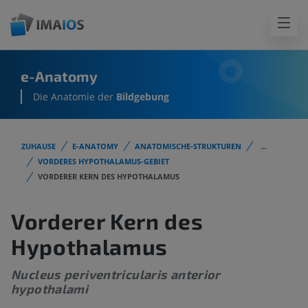
e-Anatomy
Die Anatomie der
Bildgebung
ZUHAUSE
E-ANATOMY
ANATOMISCHE-STRUKTUREN
...
VORDERES HYPOTHALAMUS-GEBIET
VORDERER KERN DES HYPOTHALAMUS
Vorderer Kern des
Hypothalamus
Nucleus periventricularis anterior
hypothalami