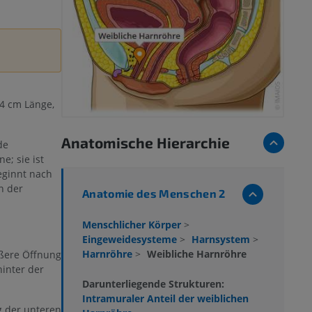
4 cm Länge,
Anatomische Hierarchie
de
e; sie ist
beginnt nach
n der
Anatomie des Menschen 2
Menschlicher Körper
>
Eingeweidesysteme
>
Harnsystem
>
Harnröhre
>
Weibliche Harnröhre
ußere Öffnung
inter der
Darunterliegende Strukturen:
Intramuraler Anteil der weiblichen
g der unteren