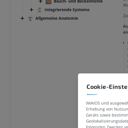
Bauch- und Beckenhöhle
Wa
Integrierende Systeme
Za
Allgemeine Anatomie
Au
er
Cookie-Einste
IMAIOS und ausgewähl
Erhebung von Nutzung
Geräts sowie bestimm
Geolokalisierungsdat
folgenden Zwecken ve