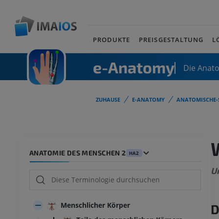
PRODUKTE
PREISGESTALTUNG
L
e-Anatomy
Die Anat
ZUHAUSE
E-ANATOMY
ANATOMISCHE-
ANATOMIE DES MENSCHEN 2
HA2
U
Menschlicher Körper
D