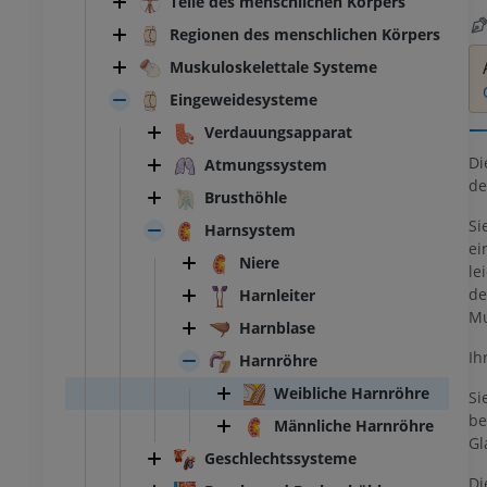
Teile des menschlichen Körpers
Regionen des menschlichen Körpers
Muskuloskelettale Systeme
Eingeweidesysteme
Verdauungsapparat
Di
Atmungssystem
de
Brusthöhle
Si
Harnsystem
ei
Niere
le
de
Harnleiter
Mu
Harnblase
Ih
Harnröhre
Weibliche Harnröhre
Si
be
Männliche Harnröhre
Gl
Geschlechtssysteme
Di