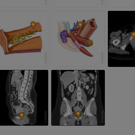
Visible Human Project
Fotografie
CTA der untere
Extremitäten
PREMIUM
CT
PREMIUM
Beinarterien u
CT
KOSTENLOS
Arteriografie 
Extremität
Angiographie
KOSTENLOS