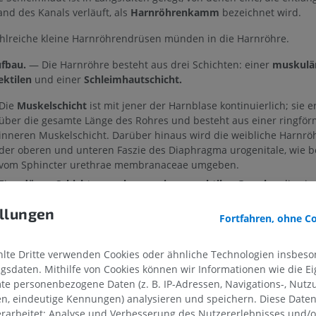
nd des Kanals verläuft, als
Harnröhrenkamm
bezeichnet wird.
hlreiche kleine Harnröhrendrüsen münden in die Harnröhre.
fbau.
— Die Harnröhre besteht aus drei Schichten: einer
muskulär
ektilen
und einer
Schleimhautschicht.
Die
Muskelschicht
ist mit jener der Harnblase kontinuierlich; sie er
über die gesamte Länge des Rohres und besteht aus einer ringför
inneren Muskelschicht. Darüber hinaus wird die weibliche Harnrö
der oberen und unteren Faszie des Diaphragma urogenitale, wie 
vom Sphincter urethrae membranaceae umgeben.
Eine
dünne Schicht aus schwammigem erektilen Gewebe,
die ein
großer Venen enthält, das mit Bündeln glatter Muskelfasern durchset
llungen
unmittelbar unterhalb der Schleimhautschicht.
Fortfahren, ohne C
Die
Schleimhautschicht
ist blass; sie ist nach außen mit jener der
Scham und nach innen mit jener der Harnblase kontinuierlich. Sie 
te Dritte verwenden Cookies oder ähnliche Technologien insbeson
mehrschichtigem Plattenepithel ausgekleidet, das in der Nähe der
sdaten. Mithilfe von Cookies können wir Informationen wie die Ei
Übergangsepithel übergeht. Ihre äußere Öffnung ist von einigen
te personenbezogene Daten (z. B. IP-Adressen, Navigations-, Nutz
Schleimhautfollikeln umgeben.
en, eindeutige Kennungen) analysieren und speichern. Diese Date
rarbeitet: Analyse und Verbesserung des Nutzererlebnisses und/