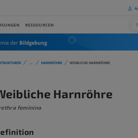
A
ÖSUNGEN
RESSOURCEN
omie der
Bildgebung
STRUKTUREN
...
HARNRÖHRE
WEIBLICHE HARNRÖHRE
Weibliche Harnröhre
rethra feminina
efinition