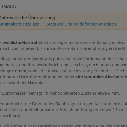
IMAIOS
Automatische Übersetzung
Originaltext anzeigen
Stets die Originaldefinition anzeigen
e
weibliche Harnröhre
ist ein enger membranöser Kanal von etwa 
r sich vom inneren bis zum äußeren Harnröhrenöffnung erstreckt.
e liegt hinter der Symphysis pubis, ist in die Vorderwand der Schei
ngebettet, und ihre Verlaufsrichtung ist schräg nach unten und vorn
icht gekrümmt, wobei die Konkavität nach vorne gerichtet ist. Sie 
r inneren Harnröhrenöffnung mit einem
intramuralen Abschnitt
i
skelwand der Harnblase.
r Durchmesser beträgt im nicht dilatierten Zustand etwa 6 mm.
e durchbohrt die Faszien des Diaphragma urogenitale, und ihre ä
findet sich unmittelbar vor der Scheidenöffnung und etwa 2,5 cm h
ans clitoridis.
e Schleimhaut ist in Längsfalten gelegt, von denen eine, die entlan