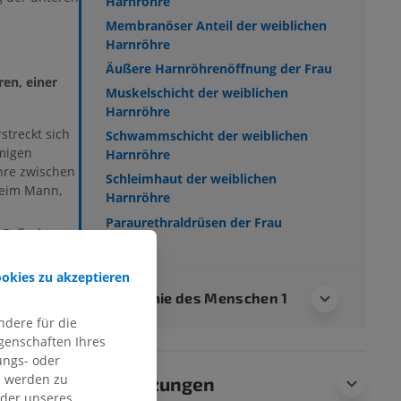
Harnröhre
Membranöser Anteil der weiblichen
Harnröhre
Äußere Harnröhrenöffnung der Frau
en, einer
Muskelschicht der weiblichen
Harnröhre
streckt sich
Schwammschicht der weiblichen
migen
Harnröhre
hre zwischen
Schleimhaut der weiblichen
beim Mann,
Harnröhre
Paraurethraldrüsen der Frau
 Geflecht
zt ist, liegt
ookies zu akzeptieren
 weiblichen
Anatomie des Menschen 1
ist von
dere für die
 Harnblase in
genschaften Ihres
ungs- oder
n werden zu
Übersetzungen
oder unseres