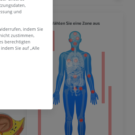
tzungsdaten,
messung und
GANZER
Wählen Sie eine Zone aus
widerrufen, indem Sie
 nicht zustimmen,
ität
es berechtigten
indem Sie auf „Alle
hme der
mität
en Extremität