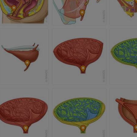
PREMIUM
MRT der Hand
MRT
Knie-MRT
MRT
PREMIUM
PREMIUM
Röntgenaufnahme der
oberen Extremität
CT-Arthografie
Röntgenbilder
Kniegelenks
CT-Arthrogra
PREMIUM
PREMIUM
Obere Extremität
Abbildungen
MRT des Sprun
des Rückfußes
PREMIUM
MRT
PREMIUM
Arteriografie der oberen
Extremität
Angiographie
MRT Vorfuß
MRT
KOSTENLOS
PREMIUM