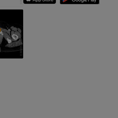
n
nd -knochen
der unteren