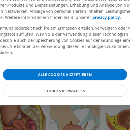
erer Produkte und Dienstleistungen, Erhebung und Analyse von Nu
Stimmt diese Übersetzung nicht ganz?
MELDEN
len Netzwerken, Anzeige von personalisierten Inhalten, Leistungs
lte. Weitere Informationen finden Sie in unserer
privacy policy
.
OBERE GLIEDMASSE
UNTERE GLIEDMASSE
immung jederzeit nach freiem Ermessen erteilen, verweigern oder 
alerie
lungstool aufrufen. Wenn Sie der Verwendung dieser Technologien
MRT der oberen Extremität
Untere Extrem
 dass Sie auch der Speicherung von Cookies auf der Grundlage ein
MRT
Abbildungen
chen. Sie können der Verwendung dieser Technologien zustimmen, 
PREMIUM
PREMIUM
licken.
MRT der Schulter
Röntgenaufna
MRT
unteren Extre
Röntgenbilder
ALLE COOKIES AKZEPTIEREN
PREMIUM
KOSTENLOS
MRT des Handgelenks
COOKIES VERWALTEN
MRT
MRT der unter
MRT
PREMIUM
PREMIUM
MRT des Ellenbogens
MRT
Hüft-MRT
MRT
PREMIUM