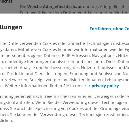
lechts
Die
Weiche Adergeflechtsshaut
und das Adergeflecht si
Seitenventrikeln, dem Dritten Ventrikel und dem Vierten 
des Gehirns vorhanden. Im
Dritten Ventrikel
erstreckt si
Weiche Adergeflechtsshaut
vom Dach aus und bildet Ad
llungen
Fortfahren, ohne C
OBERE GLIEDMASSE
UNTERE GLIEDMASSE
die beiderseits der Mittellinie in den Hohlraum des Dritt
hängen.
te Dritte verwenden Cookies oder ähnliche Technologien insbeson
MRT der oberen Extremität
Untere Extrem
Dieselbe
Weiche Adergeflechtsshaut
am Dach des Dritte
sdaten. Mithilfe von Cookies können wir Informationen wie die Ei
MRT
Abbildungen
erstreckt sich seitlich durch die Adergeflechtspalte und 
te personenbezogene Daten (z. B. IP-Adressen, Navigations-, Nutz
PREMIUM
PREMIUM
durch die Interventrikuläre Öffnung von Monroe. Dabei tr
en, eindeutige Kennungen) analysieren und speichern. Diese Date
beidseitig in die
Seitenventrikel
ein und bildet das Aderg
rarbeitet: Analyse und Verbesserung des Nutzererlebnisses und/
MRT der Schulter
Röntgenaufna
Seitenventrikel. Die
Weiche Adergeflechtsshaut
tritt au
erer Produkte und Dienstleistungen, Erhebung und Analyse von Nu
MRT
unteren Extre
das Schläfenhorn des Seitenventrikels ein, indem sie d
len Netzwerken, Anzeige von personalisierten Inhalten, Leistungs
Röntgenbilder
PREMIUM
unteren Abschnitt der Adergeflechtspalte zwischen dem
lte. Weitere Informationen finden Sie in unserer
privacy policy
.
KOSTENLOS
und der Fimbria des Hippocampus in den Ventrikelhöh
eindringt.
immung jederzeit nach freiem Ermessen erteilen, verweigern oder 
MRT des Handgelenks
lungstool aufrufen. Wenn Sie der Verwendung dieser Technologien
MRT
MRT der unter
Für den
Vierten Ventrikel
erstreckt sich die
Weiche
 dass Sie auch der Speicherung von Cookies auf der Grundlage ein
MRT
PREMIUM
Adergeflechtsshaut
zwischen dem anteroinferior geleg
chen. Sie können der Verwendung dieser Technologien zustimmen, 
PREMIUM
Kleinhirn und dem Rücken des Marks sowie des Vierten V
licken.
Hier tritt die
Weiche Adergeflechtsshaut
, vom Ependym
MRT des Ellenbogens