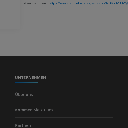
Available from:
https://www.ncbi.nlm.nih.gov/books/NBK532932/
PREMIUM
Visible Human Project
Fotografie
CTA der untere
Extremitäten
PREMIUM
CT
PREMIUM
Beinarterien u
CT
KOSTENLOS
UNTERNEHMEN
Arteriografie 
Extremität
Angiographie
Über uns
KOSTENLOS
Kommen Sie zu uns
Partnern