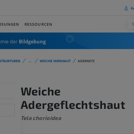
A
ÖSUNGEN
RESSOURCEN
omie der
Bildgebung
STRUKTUREN
...
WEICHE HIRNHAUT
ADERNETZ
Weiche
Adergeflechtshaut
Tela chorioidea