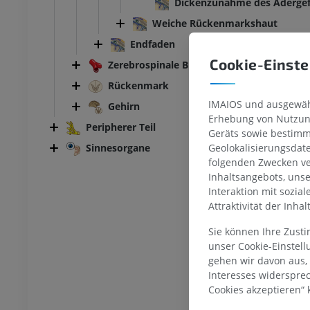
Dickenzunahme des Adergef
Weiche Rückenmarkshaut
Endfaden
Cookie-Einste
Zerebrospinale Blutgefäße
SPRUNGGELENK-FUSS
Rückenmark
IMAIOS und ausgewähl
MRT
Fußwurzel-MRT
Gehirn
Erhebung von Nutzung
MRT
Peripherer Teil
Geräts sowie bestimm
UM
PREMIUM
Geolokalisierungsdat
Sinnesorgane
folgenden Zwecken ve
ografie des
MRT Vorfuß
Inhaltsangebots, uns
lenks
MRT
Interaktion mit sozia
throgramm
PREMIUM
Attraktivität der Inha
UM
Sie können Ihre Zust
MRT der unteren Extremität
unser Cookie-Einstel
r unteren Extremität
MRT
gehen wir davon aus,
PREMIUM
Interesses widerspre
UM
Cookies akzeptieren“ k
Röntgenaufnahme der