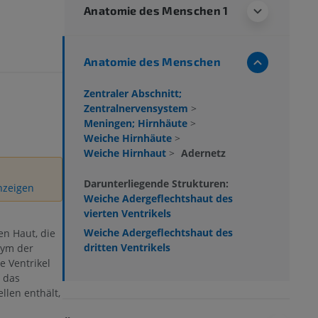
Anatomie des Menschen 1
Anatomie des Menschen
Zentraler Abschnitt;
Zentralnervensystem
>
Meningen; Hirnhäute
>
Weiche Hirnhäute
>
Weiche Hirnhaut
>
Adernetz
Darunterliegende Strukturen:
anzeigen
Weiche Adergeflechtshaut des
vierten Ventrikels
Weiche Adergeflechtshaut des
en Haut, die
dritten Ventrikels
dym der
e Ventrikel
 das
llen enthält,