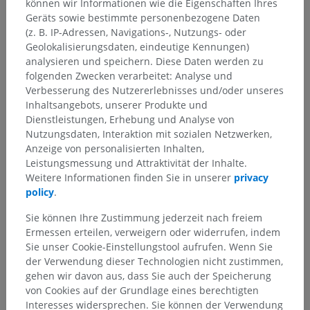
können wir Informationen wie die Eigenschaften Ihres
und auf der medialen Seite in die Basilarvene.
Geräts sowie bestimmte personenbezogene Daten
(z. B. IP-Adressen, Navigations-, Nutzungs- oder
Geolokalisierungsdaten, eindeutige Kennungen)
Stimmt diese Übersetzung nicht ganz?
MELDEN
analysieren und speichern. Diese Daten werden zu
folgenden Zwecken verarbeitet: Analyse und
Verbesserung des Nutzererlebnisses und/oder unseres
Referenzen
Inhaltsangebots, unserer Produkte und
Dienstleistungen, Erhebung und Analyse von
Valenzuela M, Launico MV, Varacallo MA. Anatomy, Shoulder and Upper
Nutzungsdaten, Interaktion mit sozialen Netzwerken,
Limb, Hand Lumbrical Muscles. [Updated 2023 Nov 17]. In: StatPearls
Anzeige von personalisierten Inhalten,
[Internet]. Treasure Island (FL): StatPearls Publishing; 2025 Jan-.
Leistungsmessung und Attraktivität der Inhalte.
Available from:
https://www.ncbi.nlm.nih.gov/books/NBK534876/
Weitere Informationen finden Sie in unserer
privacy
policy
.
Galerie
Sie können Ihre Zustimmung jederzeit nach freiem
Ermessen erteilen, verweigern oder widerrufen, indem
Sie unser Cookie-Einstellungstool aufrufen. Wenn Sie
der Verwendung dieser Technologien nicht zustimmen,
gehen wir davon aus, dass Sie auch der Speicherung
von Cookies auf der Grundlage eines berechtigten
Interesses widersprechen. Sie können der Verwendung