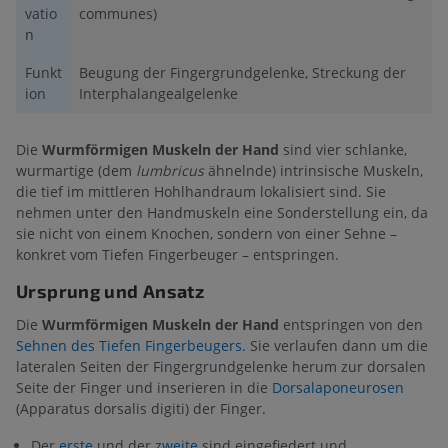
vatio
communes)
n
Funkt
Beugung der Fingergrundgelenke, Streckung der
ion
Interphalangealgelenke
Die
Wurmförmigen Muskeln der Hand
sind vier schlanke,
wurmartige (dem
lumbricus
ähnelnde) intrinsische Muskeln,
die tief im mittleren Hohlhandraum lokalisiert sind. Sie
nehmen unter den Handmuskeln eine Sonderstellung ein, da
sie nicht von einem Knochen, sondern von einer Sehne –
konkret vom Tiefen Fingerbeuger – entspringen.
Ursprung und Ansatz
Die
Wurmförmigen Muskeln der Hand
entspringen von den
Sehnen des Tiefen Fingerbeugers
. Sie verlaufen dann um die
lateralen Seiten der Fingergrundgelenke herum zur dorsalen
Seite der Finger und inserieren in die
Dorsalaponeurosen
(Apparatus dorsalis digiti) der Finger.
Der
erste
und der
zweite
sind eingefiedert und