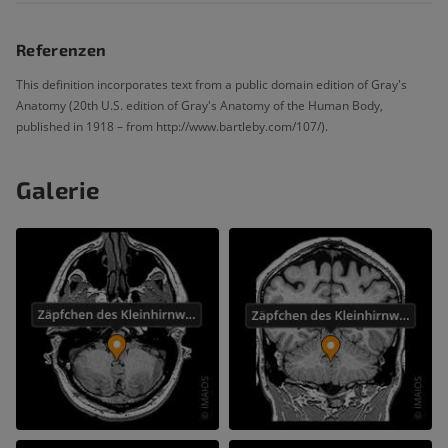
Referenzen
This definition incorporates text from a public domain edition of Gray's
Anatomy (20th U.S. edition of Gray's Anatomy of the Human Body,
published in 1918 – from http://www.bartleby.com/107/).
Galerie