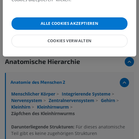
ALLE COOKIES AKZEPTIEREN
COOKIES VERWALTEN
Anatomische Hierarchie
Anatomie des Menschen 2
Menschlicher Körper
>
Integrierende Systeme
>
Nervensystem
>
Zentralnervensystem
>
Gehirn
>
Kleinhirn
>
Kleinhirnwurm
>
Zäpfchen des Kleinhirnwurms
Darunterliegende Strukturen:
Für dieses anatomische
Teil gibt es keine zugehörigen Strukturen