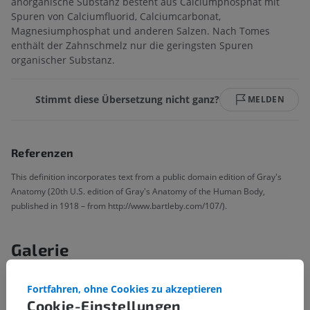
anorganische Substanz besteht aus Calciumphosphat mit
Spuren von Calciumfluorid, Calciumcarbonat,
Magnesiumphosphat und anderen Salzen. Nach Tomes
enthält der Zahnschmelz nur die geringsten Spuren
organischer Substanz.
Stimmt diese Übersetzung nicht ganz?
MELDEN
Referenzen
This definition incorporates text from a public domain edition of Gray's
Anatomy (20th U.S. edition of Gray's Anatomy of the Human Body,
published in 1918 – from http://www.bartleby.com/107/).
Galerie
Fortfahren, ohne Cookies zu akzeptieren
Cookie-Einstellungen