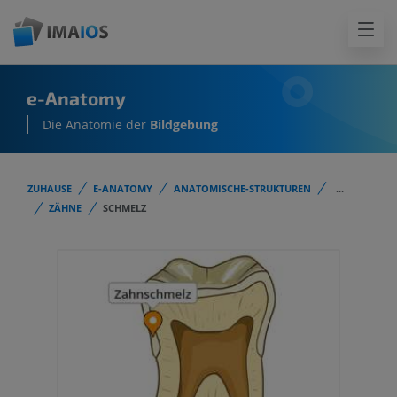
e-Anatomy
Die Anatomie der
Bildgebung
ZUHAUSE
E-ANATOMY
ANATOMISCHE-STRUKTUREN
...
ZÄHNE
SCHMELZ