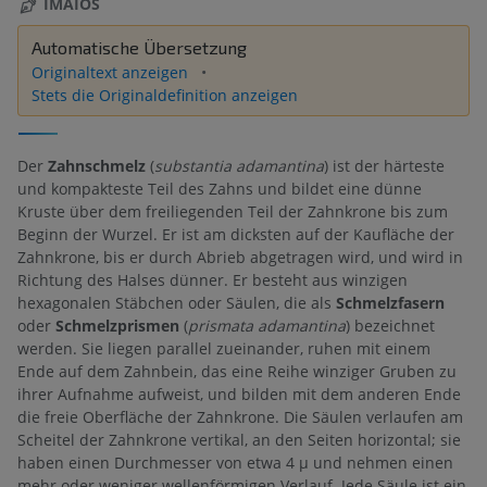
IMAIOS
Automatische Übersetzung
Originaltext anzeigen
Stets die Originaldefinition anzeigen
Der
Zahnschmelz
(
substantia adamantina
) ist der härteste
und kompakteste Teil des Zahns und bildet eine dünne
Kruste über dem freiliegenden Teil der Zahnkrone bis zum
Beginn der Wurzel. Er ist am dicksten auf der Kaufläche der
Zahnkrone, bis er durch Abrieb abgetragen wird, und wird in
Richtung des Halses dünner. Er besteht aus winzigen
hexagonalen Stäbchen oder Säulen, die als
Schmelzfasern
oder
Schmelzprismen
(
prismata adamantina
) bezeichnet
werden. Sie liegen parallel zueinander, ruhen mit einem
Ende auf dem Zahnbein, das eine Reihe winziger Gruben zu
ihrer Aufnahme aufweist, und bilden mit dem anderen Ende
die freie Oberfläche der Zahnkrone. Die Säulen verlaufen am
Scheitel der Zahnkrone vertikal, an den Seiten horizontal; sie
haben einen Durchmesser von etwa 4 µ und nehmen einen
mehr oder weniger wellenförmigen Verlauf. Jede Säule ist ein