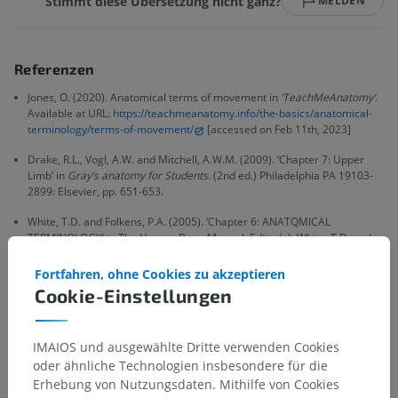
Stimmt diese Übersetzung nicht ganz?
MELDEN
Referenzen
Jones, O. (2020). Anatomical terms of movement in
‘TeachMeAnatomy’
.
Available at URL:
https://teachmeanatomy.info/the-basics/anatomical-
terminology/terms-of-movement/
[accessed on Feb 11th, 2023]
Drake, R.L., Vogl, A.W. and Mitchell, A.W.M. (2009). ‘Chapter 7: Upper
Limb’ in
Gray’s anatomy for Students.
(2nd ed.) Philadelphia PA 19103-
2899: Elsevier, pp. 651-653.
White, T.D. and Folkens, P.A. (2005). ‘Chapter 6: ANATQMICAL
TERMINQLQGY’ in The Human Bone Manual. Editor(s): White, T.D. and
Folkens, P.A., Academic Press, pp. 67-74.
Fortfahren, ohne Cookies zu akzeptieren
Cookie-Einstellungen
Anatomische Hierarchie
IMAIOS und ausgewählte Dritte verwenden Cookies
oder ähnliche Technologien insbesondere für die
Erhebung von Nutzungsdaten. Mithilfe von Cookies