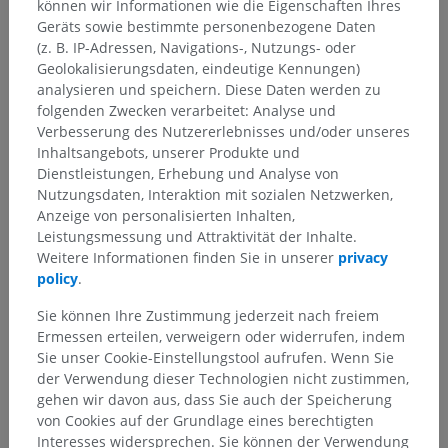
können wir Informationen wie die Eigenschaften Ihres
Anatomie des Menschen 2
Geräts sowie bestimmte personenbezogene Daten
(z. B. IP-Adressen, Navigations-, Nutzungs- oder
Anatomie des Menschen 1
Geolokalisierungsdaten, eindeutige Kennungen)
analysieren und speichern. Diese Daten werden zu
Allgemeine Anatomie
>
Bewegungen
>
folgenden Zwecken verarbeitet: Analyse und
Umführbewegung
Verbesserung des Nutzererlebnisses und/oder unseres
Inhaltsangebots, unserer Produkte und
Darunterliegende Strukturen:
Für dieses anatomische
Dienstleistungen, Erhebung und Analyse von
Teil gibt es keine zugehörigen Strukturen
Nutzungsdaten, Interaktion mit sozialen Netzwerken,
Anzeige von personalisierten Inhalten,
Leistungsmessung und Attraktivität der Inhalte.
Weitere Informationen finden Sie in unserer
privacy
policy
.
Übersetzungen
Sie können Ihre Zustimmung jederzeit nach freiem
Ermessen erteilen, verweigern oder widerrufen, indem
Sie unser Cookie-Einstellungstool aufrufen. Wenn Sie
der Verwendung dieser Technologien nicht zustimmen,
Sie haben einen Fehler gefunden?
gehen wir davon aus, dass Sie auch der Speicherung
Sie können gerne eine Berichtigung, Übersetzung oder
von Cookies auf der Grundlage eines berechtigten
inhaltliche Verbesserung vorschlagen.
Interesses widersprechen. Sie können der Verwendung