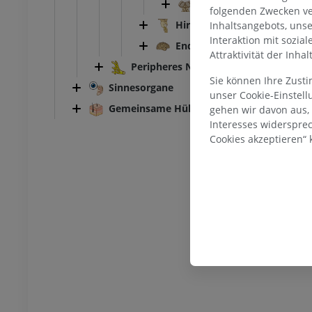
Zwischenhirn
folgenden Zwecken ve
Hirnstamm
Inhaltsangebots, uns
Interaktion mit sozia
Endhirn; Gehirn
Attraktivität der Inha
Peripheres Nervensystem
SPRUNGGELENK-FUSS
Sie können Ihre Zust
Sinnesorgane
unser Cookie-Einstel
Gemeinsame Hülle
gehen wir davon aus,
MRT
Fußwurzel-MRT
Interesses widerspre
MRT
Cookies akzeptieren“ k
UM
PREMIUM
ografie des
MRT Vorfuß
lenks
MRT
throgramm
PREMIUM
UM
MRT der unteren Extremität
r unteren Extremität
MRT
PREMIUM
UM
Röntgenaufnahme der