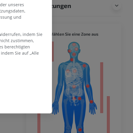
Übersetzungen
oder unseres
tzungsdaten,
messung und
GANZER
Wählen Sie eine Zone aus
widerrufen, indem Sie
 nicht zustimmen,
es berechtigten
ität
indem Sie auf „Alle
hme der
mität
en Extremität