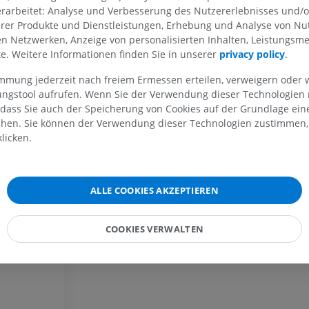
rarbeitet: Analyse und Verbesserung des Nutzererlebnisses und/
erer Produkte und Dienstleistungen, Erhebung und Analyse von Nu
len Netzwerken, Anzeige von personalisierten Inhalten, Leistungs
lte. Weitere Informationen finden Sie in unserer
privacy policy
.
OBERE GLIEDMASSE
UNTERE GLIEDMASSE
immung jederzeit nach freiem Ermessen erteilen, verweigern oder 
lungstool aufrufen. Wenn Sie der Verwendung dieser Technologien
 dass Sie auch der Speicherung von Cookies auf der Grundlage ein
MRT der oberen Extremität
Untere Extrem
chen. Sie können der Verwendung dieser Technologien zustimmen, 
MRT
Abbildungen
licken.
PREMIUM
PREMIUM
MRT der Schulter
Röntgenaufna
MRT
unteren Extre
ALLE COOKIES AKZEPTIEREN
Röntgenbilder
PREMIUM
KOSTENLOS
COOKIES VERWALTEN
MRT des Handgelenks
MRT
MRT der unter
MRT
PREMIUM
PREMIUM
MRT des Ellenbogens