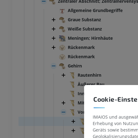
Zentraler Abschnitt; Zentralnervens
Allgemeine Grundbegriffe
Graue Substanz
Weiße Substanz
Meningen; Hirnhäute
Rückenmark
Rückenmark
Gehirn
Rautenhirn
Äußerer Bau
Innerer Bau
Cookie-Einste
Mittelhirn
Vorderhirn
IMAIOS und ausgewähl
Zwischenhirn
Erhebung von Nutzung
Geräts sowie bestimm
Endhirn; Großhirn
Geolokalisierungsdat