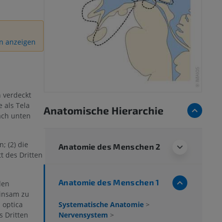
on anzeigen
 verdeckt
 als Tela
Anatomische Hierarchie
ach unten
; (2) die
Anatomie des Menschen 2
t des Dritten
Anatomie des Menschen 1
den
einsam zu
Systematische Anatomie
>
 optica
Nervensystem
>
 Dritten