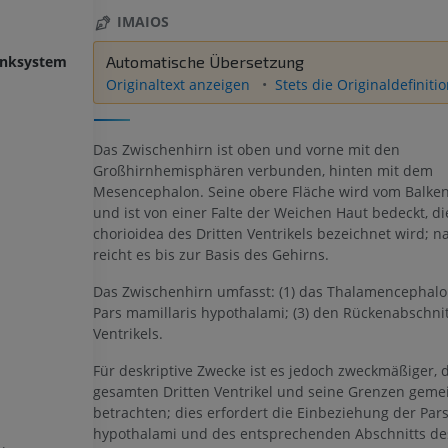
IMAIOS
enksystem
Automatische Übersetzung
Originaltext anzeigen
Stets die Originaldefiniti
Das Zwischenhirn ist oben und vorne mit den
Großhirnhemisphären verbunden, hinten mit dem
Mesencephalon. Seine obere Fläche wird vom Balken
und ist von einer Falte der Weichen Haut bedeckt, die
chorioidea des Dritten Ventrikels bezeichnet wird; n
reicht es bis zur Basis des Gehirns.
Das Zwischenhirn umfasst: (1) das Thalamencephalon
Pars mamillaris hypothalami; (3) den Rückenabschnit
Ventrikels.
Für deskriptive Zwecke ist es jedoch zweckmäßiger, 
gesamten Dritten Ventrikel und seine Grenzen gem
betrachten; dies erfordert die Einbeziehung der Pars
hypothalami und des entsprechenden Abschnitts des