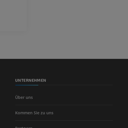
KOSTENLOS
PREMIUM
Visible Human Project
Fotografie
CTA der untere
Extremitäten
PREMIUM
CT
PREMIUM
Beinarterien u
CT
KOSTENLOS
UNTERNEHMEN
Arteriografie 
Extremität
Angiographie
Über uns
KOSTENLOS
Kommen Sie zu uns