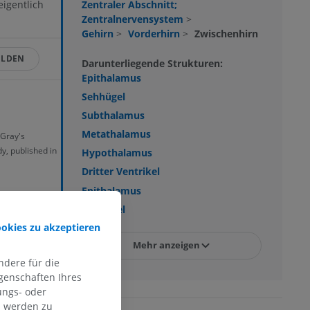
Zentraler Abschnitt;
eigentlich
Zentralnervensystem
>
Gehirn
>
Vorderhirn
>
Zwischenhirn
ELDEN
Darunterliegende Strukturen:
Epithalamus
Sehhügel
Subthalamus
Metathalamus
 Gray's
y, published in
Hypothalamus
Dritter Ventrikel
Epithalamus
Sehhügel
ookies zu akzeptieren
Mehr anzeigen
dere für die
genschaften Ihres
ungs- oder
n werden zu