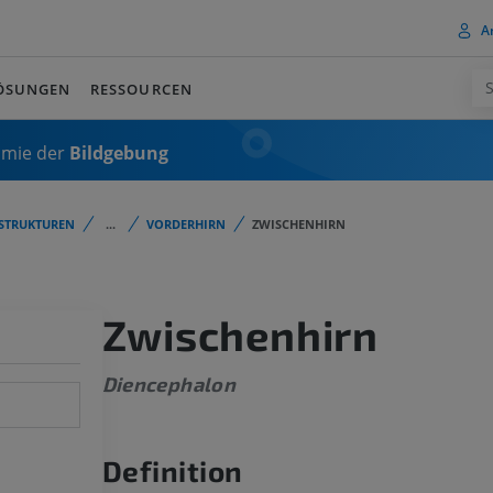
A
ÖSUNGEN
RESSOURCEN
omie der
Bildgebung
STRUKTUREN
...
VORDERHIRN
ZWISCHENHIRN
Zwischenhirn
Diencephalon
Definition