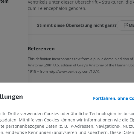
ystem
Ventrikels unter dieser Überschrift – Strukturen, die 
zum Telencephalon gehören.
Stimmt diese Übersetzung nicht ganz?
M
Referenzen
This definition incorporates text from a public domain edition of
Anatomy (20th U.S. edition of Gray's Anatomy of the Human Bod
1918 – from http://www.bartleby.com/107/).
Galerie
llungen
Fortfahren, ohne C
te Dritte verwenden Cookies oder ähnliche Technologien insbeson
sdaten. Mithilfe von Cookies können wir Informationen wie die Ei
te personenbezogene Daten (z. B. IP-Adressen, Navigations-, Nutz
en, eindeutige Kennungen) analysieren und speichern. Diese Date