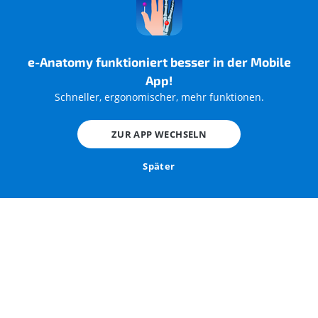
Spinalnerv (weißer und grauer Verbindungsast)
stammen, die Beziehungen zu den
Grenzstrangganglien dann zu den viszeralen Plexussen
und den vegetativen Nervengeflechte.
e-Anatomy funktioniert besser in der Mobile
App!
Schneller, ergonomischer, mehr funktionen.
ZUR APP WECHSELN
Später
Abbildung 1 -