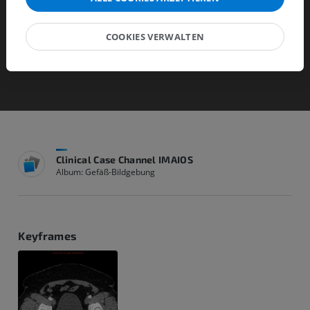
croissance normale si inférieure à 0.5cm par an.
COOKIES VERWALTEN
Clinical Case Channel IMAIOS
Album: Gefäß-Bildgebung
Keyframes