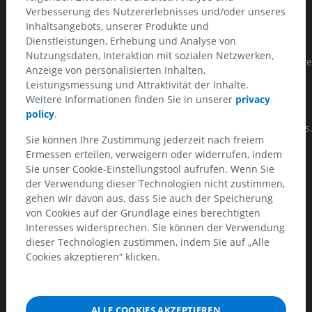
Thrombus intra-anévrysmal ayant une épaisseur de Xmm.
Verbesserung des Nutzererlebnisses und/oder unseres
Inhaltsangebots, unserer Produkte und
Pas de compression des organes de voisinage.
Dienstleistungen, Erhebung und Analyse von
Nutzungsdaten, Interaktion mit sozialen Netzwerken,
Bonne perméabilité des artères à destinée rénale ou digestive
Anzeige von personalisierten Inhalten,
Leistungsmessung und Attraktivität der Inhalte.
Bonne perfusion en distalité jusqu'aux axes iliaques
Weitere Informationen finden Sie in unserer
privacy
communs/externes.
policy
.
Pas d' autres lésions sténosantes ou anévrysmales visualisées
Sie können Ihre Zustimmung jederzeit nach freiem
Pas de lésion des organes pleins intra-abdominaux sous
Ermessen erteilen, verweigern oder widerrufen, indem
réserve d'un temps d'injection artériel.
Sie unser Cookie-Einstellungstool aufrufen. Wenn Sie
der Verwendung dieser Technologien nicht zustimmen,
Pas d' épanchement péritonéal.
gehen wir davon aus, dass Sie auch der Speicherung
von Cookies auf der Grundlage eines berechtigten
CONCLUSION :
Interesses widersprechen. Sie können der Verwendung
dieser Technologien zustimmen, indem Sie auf „Alle
AAA sous-rénale non compliqué, dont le plus grand diamètre
Cookies akzeptieren“ klicken.
est de X mm, relativement stable par rapport au scanner
précédent.
Discussion
ALLE COOKIES AKZEPTIEREN