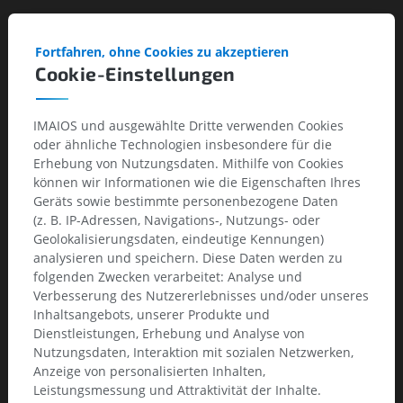
Résultats
Fortfahren, ohne Cookies zu akzeptieren
Hématome et dissection de l'aorte ascendante, débutant dés
Cookie-Einstellungen
l'anneau aortique en regard de l'implantation de la valve
aortique.
IMAIOS und ausgewählte Dritte verwenden Cookies
Epanchement pericardique avec compression des cavités
oder ähnliche Technologien insbesondere für die
droites compatibles avec une tamponnade.
Erhebung von Nutzungsdaten. Mithilfe von Cookies
können wir Informationen wie die Eigenschaften Ihres
Patiente non opérable décédées 12 he après.
Geräts sowie bestimmte personenbezogene Daten
(z. B. IP-Adressen, Navigations-, Nutzungs- oder
Diag. Diff.
Geolokalisierungsdaten, eindeutige Kennungen)
Hématome de l'aorte sans dissection (pronostic identique).
analysieren und speichern. Diese Daten werden zu
folgenden Zwecken verarbeitet: Analyse und
Discussion
Verbesserung des Nutzererlebnisses und/oder unseres
Inhaltsangebots, unserer Produkte und
Dissection aortique = 1 % de complication des TAVI
Dienstleistungen, Erhebung und Analyse von
Nutzungsdaten, Interaktion mit sozialen Netzwerken,
Anzeige von personalisierten Inhalten,
Leistungsmessung und Attraktivität der Inhalte.