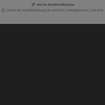
Von
Dr Antoine Micheau
Datum der Veröffentlichung: 29. Juni 2012 | Aktualisiert am 2. Juli 2012
Der IMAIOS DICOM Viewer wurde nicht
für den klinischen Einsatz geprüft oder
zertifiziert. Er ist NICHT als
Zustimmen
Medizinprodukt zugelassen. Er darf
nicht für die Primärdiagnose in der
medizinischen Bildgebung verwendet
werden.