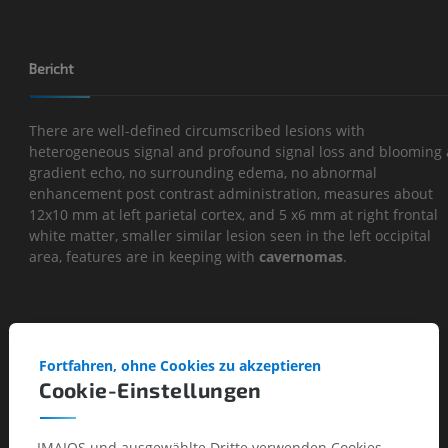
Bericht
There are well-defined circumscribed lesions with
heterogeneous signal and profound signal loss and blooming 
gradient echo, no surrounding edema, no abnormal
enhancement post contrast administration, measures about
12x10 mm at left parietal cortex, and 5 x6 mm at right frontal
white matter, smaller similar lesion seen in the left occipital
area, features are in keeping with
cavernomas
.
Fortfahren, ohne Cookies zu akzeptieren
Cookie-Einstellungen
IMAIOS und ausgewählte Dritte verwenden Cookies