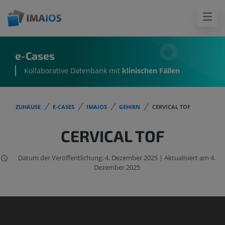
e-Cases
Kollaborative Datenbank mit
klinischen Fällen
ZUHAUSE
E-CASES
IMAIOS
GEHIRN
CERVICAL TOF
CERVICAL TOF
Datum der Veröffentlichung: 4. Dezember 2025 | Aktualisiert am 4.
Dezember 2025
Der IMAIOS DICOM Viewer wurde
nicht für den klinischen Einsatz
geprüft oder zertifiziert. Er ist