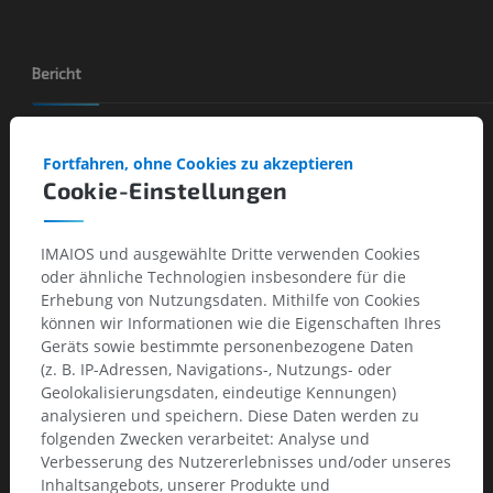
Bericht
Fortfahren, ohne Cookies zu akzeptieren
Diagnostic
Cookie-Einstellungen
Fracture en motte de beurre
Anamnèse
IMAIOS und ausgewählte Dritte verwenden Cookies
oder ähnliche Technologien insbesondere für die
Traumatisme
Erhebung von Nutzungsdaten. Mithilfe von Cookies
können wir Informationen wie die Eigenschaften Ihres
Résultats
Geräts sowie bestimmte personenbezogene Daten
(z. B. IP-Adressen, Navigations-, Nutzungs- oder
Fracture de type " motte de beurre" de la diaphyse du radius
Geolokalisierungsdaten, eindeutige Kennungen)
droit
analysieren und speichern. Diese Daten werden zu
folgenden Zwecken verarbeitet: Analyse und
Verbesserung des Nutzererlebnisses und/oder unseres
Inhaltsangebots, unserer Produkte und