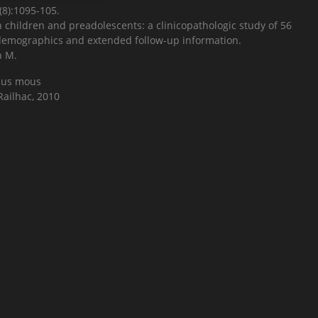
(8):1095-105.
n children and preadolescents: a clinicopathologic study of 56
demographics and extended follow-up information.
n M.
ssus mous
Railhac, 2010