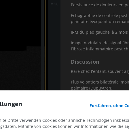
Persistance de douleurs en po
Echographie de contrôle post o
plantaire évoquant un remani
IRM du pied gauche, à 2 mois
Image nodulaire de signal fibr
Fibrose inflammatoire post ch
Discussion
Rare chez l'enfant, souvent 
Plus volontiers bilatérale, m
palmaire (Dupuytren)
Diagnostic échographique
llungen
Fortfahren, ohne C
Signe de gravité :
Extension en profondeur (mu
te Dritte verwenden Cookies oder ähnliche Technologien insbeson
sdaten. Mithilfe von Cookies können wir Informationen wie die Ei