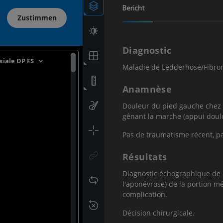
Bericht
Zustimmen
Diagnostic
xiale DP FS
Maladie de Ledderhose/Fibroma
Anamnèse
Douleur du pied gauche chez u
gênant la marche (appui doul
Pas de traumatisme récent, pa
Résultats
Diagnostic échographique de 
l'aponévrose) de la portion m
complication.
Décision chirurgicale.