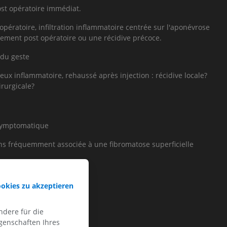
st opératoire immédiat.
pératoire, infiltration inflammatoire centrée sur l'aponévrose
ement post opératoire ou une récidive précoce.
 du geste
eux inflammatoire, rehaussé après injection : récidive locale?
irurgicale?
asymptomatique
oins fréquemment associée à une fibromatose superficielle
ookies zu akzeptieren
sculaire notamment)
dere für die
genschaften Ihres