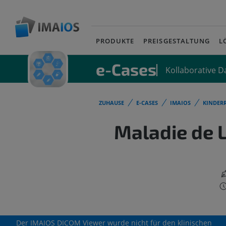
PRODUKTE
PREISGESTALTUNG
L
e-Cases
Kollaborative 
ZUHAUSE
E-CASES
IMAIOS
KINDER
Maladie de 
Der IMAIOS DICOM Viewer wurde nicht für den klinischen