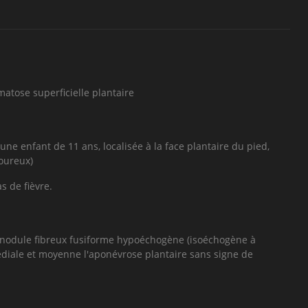
tose superficielle plantaire
ne enfant de 11 ans, localisée à la face plantaire du pied,
oureux)
s de fièvre.
nodule fibreux fusiforme hypoéchogène (isoéchogène à
édiale et moyenne l'aponévrose plantaire sans signe de