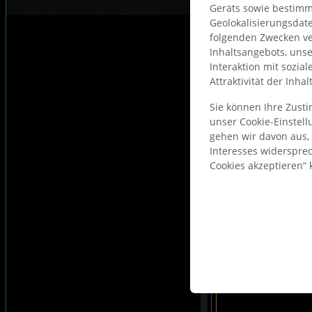
Geräts sowie bestimm
Geolokalisierungsdat
folgenden Zwecken ve
Inhaltsangebots, uns
Interaktion mit sozia
Attraktivität der Inha
Sie können Ihre Zust
unser Cookie-Einstel
gehen wir davon aus,
Interesses widerspre
Cookies akzeptieren“ k