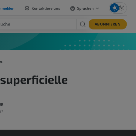
nmelden
Kontaktiere uns
Sprachen
ABONNIEREN
RE
uperficielle
ER
13