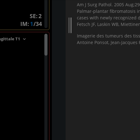
Am J Surg Pathol. 2005 Aug;29
Palmar-plantar fibromatosis i
SE:
cases with newly recognized 
IM:
/34
Fetsch JF, Laskin WB, Miettine
Imagerie des tumeurs des ti
gittale T1
Antoine Ponsot, Jean-Jacques 