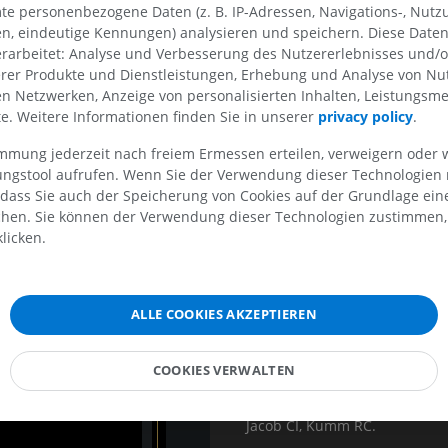
Fibromatose multiple : forme
te personenbezogene Daten (z. B. IP-Adressen, Navigations-, Nutz
en, eindeutige Kennungen) analysieren und speichern. Diese Date
Traitement :
rarbeitet: Analyse und Verbesserung des Nutzererlebnisses und/
erer Produkte und Dienstleistungen, Erhebung und Analyse von Nu
Surveillance si asymptomatiq
len Netzwerken, Anzeige von personalisierten Inhalten, Leistungs
Infiltration corticoïde non val
lte. Weitere Informationen finden Sie in unserer
privacy policy
.
Exérèse chirurgicale complète
immung jederzeit nach freiem Ermessen erteilen, verweigern oder 
lungstool aufrufen. Wenn Sie der Verwendung dieser Technologien
Points clés
 dass Sie auch der Speicherung von Cookies auf der Grundlage ein
chen. Sie können der Verwendung dieser Technologien zustimmen, 
Pathologie rare chez l'enfant.
licken.
Diagnostic échograhique +/- 
Rechercher une extension en p
ALLE COOKIES AKZEPTIEREN
Références
COOKIES VERWALTEN
Pediatr Dermatol. 2000 Nov-De
Benign anteromedial plantar n
Jacob CI, Kumm RC.