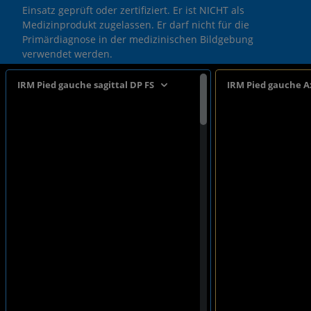
Einsatz geprüft oder zertifiziert. Er ist NICHT als
Medizinprodukt zugelassen. Er darf nicht für die
Primärdiagnose in der medizinischen Bildgebung
verwendet werden.
IRM Pied gauche sagittal DP FS
IRM Pied gauche A