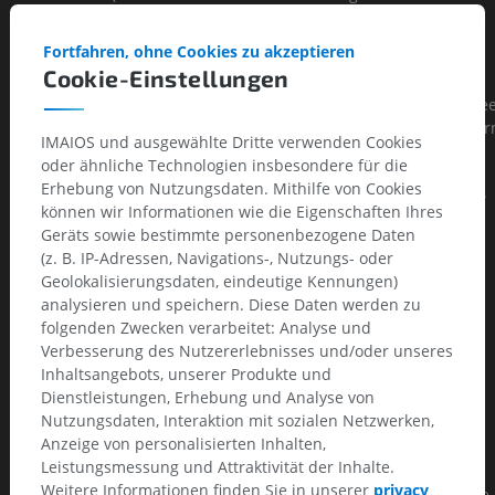
descending aorta, or involves both the ascending and
descending aorta.
Fortfahren, ohne Cookies zu akzeptieren
Cookie-Einstellungen
Type I – Originates in ascending aorta, propagates at least to
the aortic arch and often beyond it distally. It is most often se
in patients less than 65 years of age and is the most lethal fo
IMAIOS und ausgewählte Dritte verwenden Cookies
of the disease.
oder ähnliche Technologien insbesondere für die
Erhebung von Nutzungsdaten. Mithilfe von Cookies
Type II – Originates in and is confined to the ascending aorta.
können wir Informationen wie die Eigenschaften Ihres
Type III – Originates in descending aorta, rarely extends
Geräts sowie bestimmte personenbezogene Daten
proximally but will extend distally. It most often occurs in
(z. B. IP-Adressen, Navigations-, Nutzungs- oder
elderly patients with atherosclerosis and hypertension.
Geolokalisierungsdaten, eindeutige Kennungen)
analysieren und speichern. Diese Daten werden zu
Stanford Classification:
folgenden Zwecken verarbeitet: Analyse und
Verbesserung des Nutzererlebnisses und/oder unseres
The Stanford classification is divided into 2 groups; A and B
Inhaltsangebots, unserer Produkte und
depending on whether the ascending aorta is involved.
Dienstleistungen, Erhebung und Analyse von
Nutzungsdaten, Interaktion mit sozialen Netzwerken,
A – Involves the ascending aorta and/or aortic arch, and
Anzeige von personalisierten Inhalten,
possibly the descending aorta. The tear can originate in the
Leistungsmessung und Attraktivität der Inhalte.
ascending aorta, the aortic arch, or, more rarely, in the
Weitere Informationen finden Sie in unserer
privacy
descending aorta.It includes DeBakey type I, II and retrograde