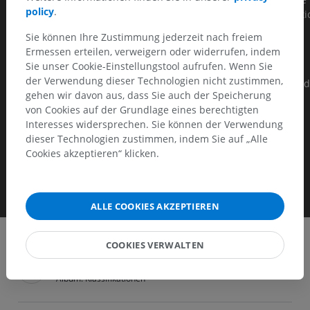
policy
.
type III (dissection originating in the descending aorta or aorti
arch but extending into the ascending aorta).
Sie können Ihre Zustimmung jederzeit nach freiem
Ermessen erteilen, verweigern oder widerrufen, indem
B – Involves the descending aorta or the arch (distal to right
Sie unser Cookie-Einstellungstool aufrufen. Wenn Sie
brachiocephalic artery origin), without involvement of the
der Verwendung dieser Technologien nicht zustimmen,
ascending aorta. It includes DeBakey type III without retrogra
gehen wir davon aus, dass Sie auch der Speicherung
extension into the ascending aorta.
von Cookies auf der Grundlage eines berechtigten
Source : Wikipedia
Interesses widersprechen. Sie können der Verwendung
dieser Technologien zustimmen, indem Sie auf „Alle
Cookies akzeptieren“ klicken.
ALLE COOKIES AKZEPTIEREN
COOKIES VERWALTEN
Clinical Case Channel IMAIOS
Album: Klassifikationen