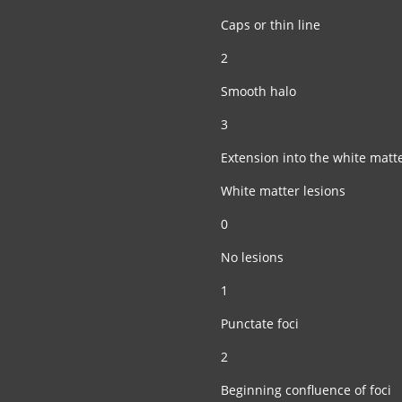
Caps or thin line
2
Smooth halo
3
Extension into the white matt
White matter lesions
0
No lesions
1
Punctate foci
2
Beginning confluence of foci