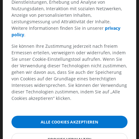
Dienstleistungen, Erhebung und Analyse von
<6mm
Nutzungsdaten, Interaktion mit sozialen Netzwerken,
Anzeige von personalisierten Inhalten,
≥6 mm
Leistungsmessung und Attraktivität der Inhalte.
Weitere Informationen finden Sie in unserer
privacy
Notes
policy
.
Single
Sie können Ihre Zustimmung jederzeit nach freiem
Ground glass
Ermessen erteilen, verweigern oder widerrufen, indem
Sie unser Cookie-Einstellungstool aufrufen. Wenn Sie
No routine f/u
der Verwendung dieser Technologien nicht zustimmen,
gehen wir davon aus, dass Sie auch der Speicherung
CT at 6-12 mo to confirm persistence, then q 2 years until 5
von Cookies auf der Grundlage eines berechtigten
years
Interesses widersprechen. Sie können der Verwendung
dieser Technologien zustimmen, indem Sie auf „Alle
For suspicious nodules <6mm, consider 2 and 4 year f/u.
Cookies akzeptieren“ klicken.
Part solid
No routine f/u
ALLE COOKIES AKZEPTIEREN
CT at 3-6 months to confirm persistence. If stable and <6mm
solid component, then q12 months for 5 years