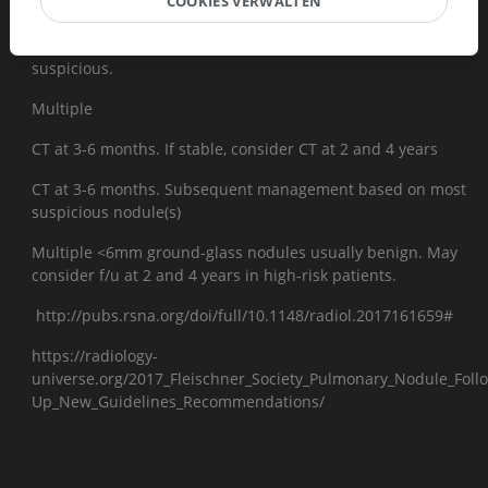
COOKIES VERWALTEN
<6mm part solid nodules too small to be defined. Persistent
part-solid nodules with >6mm solid component are highly
suspicious.
Multiple
CT at 3-6 months. If stable, consider CT at 2 and 4 years
CT at 3-6 months. Subsequent management based on most
suspicious nodule(s)
Multiple <6mm ground-glass nodules usually benign. May
consider f/u at 2 and 4 years in high-risk patients.
http://pubs.rsna.org/doi/full/10.1148/radiol.2017161659#
https://radiology-
universe.org/2017_Fleischner_Society_Pulmonary_Nodule_Foll
Up_New_Guidelines_Recommendations/