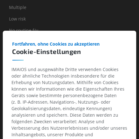
Multiple
Low risk
No routine f/u
CT at 3-6 months, then consider CT at 18-24 months
Fortfahren, ohne Cookies zu akzeptieren
Cookie-Einstellungen
Use most suspicious nodule to guide management
High risk
IMAIOS und ausgewählte Dritte verwenden Cookies
oder ähnliche Technologien insbesondere für die
Optional 12 month CT
Erhebung von Nutzungsdaten. Mithilfe von Cookies
CT at 3-6 months, then at 18-24 months
können wir Informationen wie die Eigenschaften Ihres
Geräts sowie bestimmte personenbezogene Daten
(z. B. IP-Adressen, Navigations-, Nutzungs- oder
Geolokalisierungsdaten, eindeutige Kennungen)
If partsolid (subsolid or groundglass) nodule
analysieren und speichern. Diese Daten werden zu
folgenden Zwecken verarbeitet: Analyse und
Verbesserung des Nutzererlebnisses und/oder unseres
Sub-solid nodule
Inhaltsangebots, unserer Produkte und