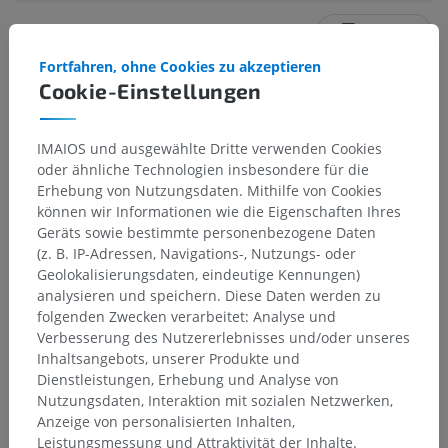
Stimmt diese Übersetzung nicht ganz?
MELDEN
Fortfahren, ohne Cookies zu akzeptieren
Cookie-Einstellungen
Referenzen
Barone R, Bortolami R. Anatomie comparée des mammifères
IMAIOS und ausgewählte Dritte verwenden Cookies
domestiques, Tome 6, Neurologie I, Vigot, Paris, 2004.
oder ähnliche Technologien insbesondere für die
Erhebung von Nutzungsdaten. Mithilfe von Cookies
Evans HE, de Lahunta A. Miller’s anatomy of the dog, 4th edition,
Elsevier Saunders, St Louis, 2012.
können wir Informationen wie die Eigenschaften Ihres
Geräts sowie bestimmte personenbezogene Daten
(z. B. IP-Adressen, Navigations-, Nutzungs- oder
Geolokalisierungsdaten, eindeutige Kennungen)
Galerie
analysieren und speichern. Diese Daten werden zu
folgenden Zwecken verarbeitet: Analyse und
Verbesserung des Nutzererlebnisses und/oder unseres
Inhaltsangebots, unserer Produkte und
Dienstleistungen, Erhebung und Analyse von
Nutzungsdaten, Interaktion mit sozialen Netzwerken,
Anzeige von personalisierten Inhalten,
Leistungsmessung und Attraktivität der Inhalte.