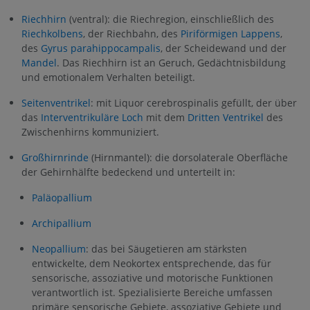
Riechhirn
(ventral): die Riechregion, einschließlich des
Riechkolbens
, der Riechbahn, des
Piriförmigen Lappens
,
des
Gyrus parahippocampalis
, der Scheidewand und der
Mandel
. Das Riechhirn ist an Geruch, Gedächtnisbildung
und emotionalem Verhalten beteiligt.
Seitenventrikel
: mit Liquor cerebrospinalis gefüllt, der über
das
Interventrikuläre Loch
mit dem
Dritten Ventrikel
des
Zwischenhirns kommuniziert.
Großhirnrinde
(Hirnmantel): die dorsolaterale Oberfläche
der Gehirnhälfte bedeckend und unterteilt in:
Paläopallium
Archipallium
Neopallium
: das bei Säugetieren am stärksten
entwickelte, dem Neokortex entsprechende, das für
sensorische, assoziative und motorische Funktionen
verantwortlich ist. Spezialisierte Bereiche umfassen
primäre sensorische Gebiete, assoziative Gebiete und