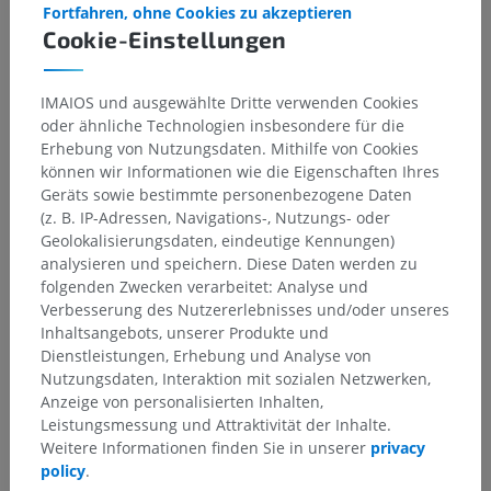
Fortfahren, ohne Cookies zu akzeptieren
Cookie-Einstellungen
IMAIOS und ausgewählte Dritte verwenden Cookies
oder ähnliche Technologien insbesondere für die
Erhebung von Nutzungsdaten. Mithilfe von Cookies
können wir Informationen wie die Eigenschaften Ihres
Geräts sowie bestimmte personenbezogene Daten
Anatomische Hierarchie
(z. B. IP-Adressen, Navigations-, Nutzungs- oder
Geolokalisierungsdaten, eindeutige Kennungen)
analysieren und speichern. Diese Daten werden zu
folgenden Zwecken verarbeitet: Analyse und
Tieranatomie
Verbesserung des Nutzererlebnisses und/oder unseres
Körperteile
>
Stamm; Rumpf
>
Becken
>
Inhaltsangebots, unserer Produkte und
Gesäßbacken
Dienstleistungen, Erhebung und Analyse von
Nutzungsdaten, Interaktion mit sozialen Netzwerken,
Darunterliegende Strukturen:
Für dieses anatomische
Anzeige von personalisierten Inhalten,
Teil gibt es keine zugehörigen Strukturen
Leistungsmessung und Attraktivität der Inhalte.
Weitere Informationen finden Sie in unserer
privacy
policy
.