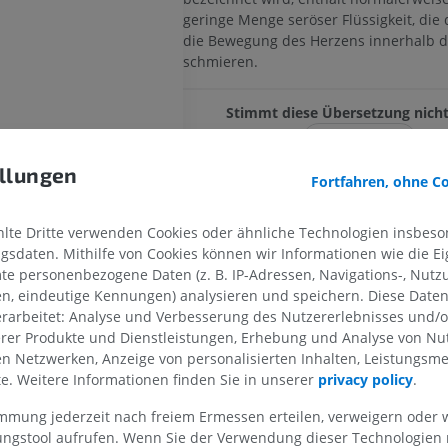
geringe Menge seröser Flüssigkeit, die 
die Bewegung des Herzens innerhalb d
schmieren.
Stimmt diese Übersetzung nicht
MELDEN
llungen
Fortfahren, ohne C
Galerie
te Dritte verwenden Cookies oder ähnliche Technologien insbeson
sdaten. Mithilfe von Cookies können wir Informationen wie die Ei
PFERD
MAUS
te personenbezogene Daten (z. B. IP-Adressen, Navigations-, Nutz
en, eindeutige Kennungen) analysieren und speichern. Diese Date
Pferd - Osteologie
Die Maus - Mau
rarbeitet: Analyse und Verbesserung des Nutzererlebnisses und/
Abbildungen
Körper
erer Produkte und Dienstleistungen, Erhebung und Analyse von Nu
CT
len Netzwerken, Anzeige von personalisierten Inhalten, Leistungs
PREMIUM
KOSTENLOS
lte. Weitere Informationen finden Sie in unserer
privacy policy
.
Pferd - Osteologie
immung jederzeit nach freiem Ermessen erteilen, verweigern oder 
Röntgenbilder
lungstool aufrufen. Wenn Sie der Verwendung dieser Technologien