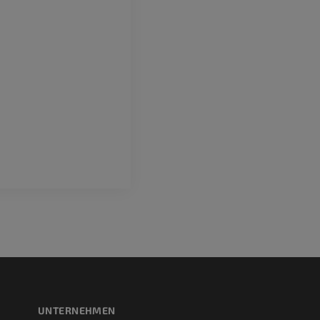
CT
PREMIUM
Pferd – Zähne
Abbildungen
KOSTENLOS
UNTERNEHMEN