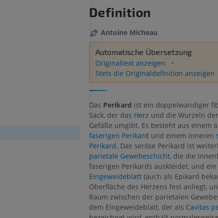
Definition
Antoine Micheau
Automatische Übersetzung
Originaltext anzeigen
Stets die Originaldefinition anzeigen
Das
Perikard
ist ein doppelwandiger fib
Sack, der das
Herz
und die Wurzeln der
Gefäße umgibt. Es besteht aus einem 
faserigen Perikard
und einem inneren
Perikard
. Das seröse Perikard ist weiter
parietale Gewebeschicht
, die die Innen
faserigen Perikards auskleidet, und ein
Eingeweideblatt
(auch als Epikard beka
Oberfläche des Herzens fest anliegt, unt
Raum zwischen der parietalen Gewebe
dem Eingeweideblatt, der als
Cavitas pe
bezeichnet wird, enthält normalerweise