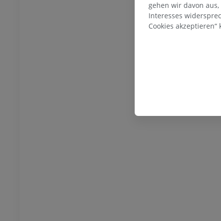
UM
PREMIUM
gehen wir davon aus,
Interesses widerspre
Cookies akzeptieren“ k
- Abdomen - Becken
UM
osteologie
nbilder
UM
– Osteologie
ungen
UM