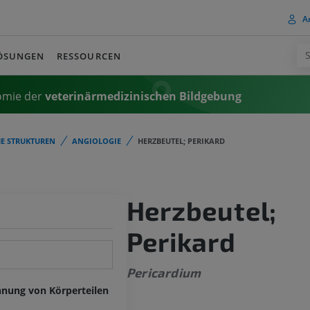
A
ÖSUNGEN
RESSOURCEN
omie der
veterinärmedizinischen Bildgebung
E STRUKTUREN
ANGIOLOGIE
HERZBEUTEL; PERIKARD
Herzbeutel;
Perikard
Pericardium
hnung von Körperteilen