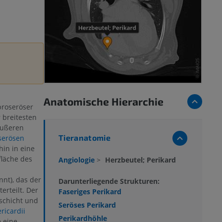
Anatomische Hierarchie
roserös­er
 breitesten
äußeren
Tieranatomie
serösen
hin in eine
fläche des
Angiologie
>
Herzbeutel; Perikard
nnt), das der
Darunterliegende Strukturen:
erteilt. Der
Faseriges Perikard
schicht und
Seröses Perikard
ricardii
Perikardhöhle
 eine