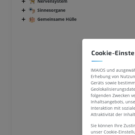
Nervensystem
Sinnesorgane
Gemeinsame Hülle
Cookie-Einste
IMAIOS und ausgewähl
Erhebung von Nutzung
RIND
Geräts sowie bestimm
Geolokalisierungsdat
 Kopf und Hals
Rind - Allgemeine Anatomie
folgenden Zwecken ve
Abbildungen
Inhaltsangebots, uns
Interaktion mit sozia
UM
KOSTENLOS
Attraktivität der Inha
– Thorax
Rind - Osteologie
Sie können Ihre Zust
Abbildungen
unser Cookie-Einstel