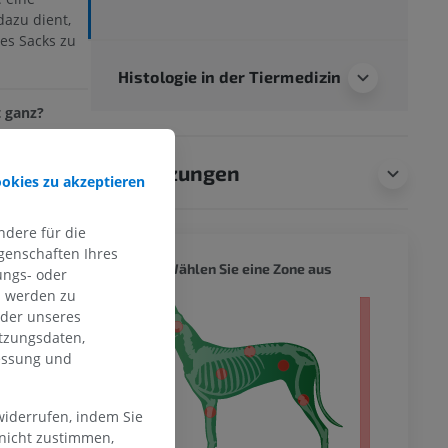
dazu dient,
es Sacks zu
Histologie in der Tiermedizin
 ganz?
Übersetzungen
ookies zu akzeptieren
dere für die
genschaften Ihres
HUND -
Wählen Sie eine Zone aus
ungs- oder
n werden zu
s - der ganze
oder unseres
tzungsdaten,
messung und
widerrufen, indem Sie
 nicht zustimmen,