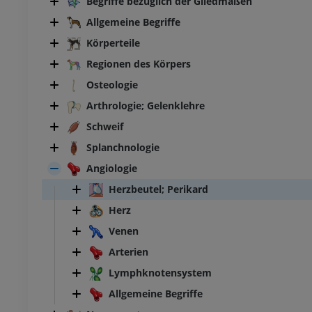
Begriffe bezüglich der Gliedmaßen
Allgemeine Begriffe
Körperteile
Regionen des Körpers
Osteologie
Arthrologie; Gelenklehre
Schweif
Splanchnologie
Angiologie
Herzbeutel; Perikard
Herz
Venen
Arterien
Lymphknotensystem
Allgemeine Begriffe