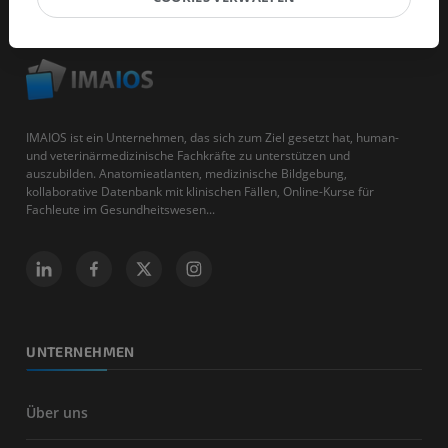
IMAIOS ist ein Unternehmen, das sich zum Ziel gesetzt hat, human-
und veterinärmedizinische Fachkräfte zu unterstützen und
auszubilden. Anatomieatlanten, medizinische Bildgebung,
kollaborative Datenbank mit klinischen Fällen, Online-Kurse für
Fachleute im Gesundheitswesen...
UNTERNEHMEN
Über uns