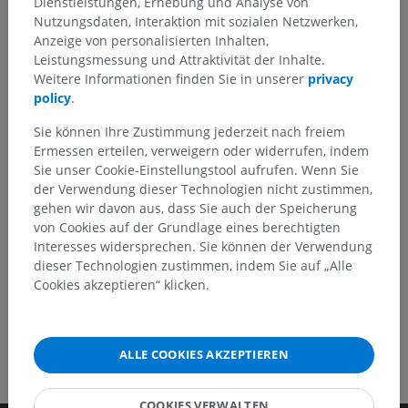
Dienstleistungen, Erhebung und Analyse von
Nutzungsdaten, Interaktion mit sozialen Netzwerken,
Sie haben einen Fehler gefunden?
Anzeige von personalisierten Inhalten,
Leistungsmessung und Attraktivität der Inhalte.
Sie können gerne eine Berichtigung, Übersetzung oder
Weitere Informationen finden Sie in unserer
privacy
inhaltliche Verbesserung vorschlagen.
policy
.
Ein Problem melden
Sie können Ihre Zustimmung jederzeit nach freiem
Ermessen erteilen, verweigern oder widerrufen, indem
Sie unser Cookie-Einstellungstool aufrufen. Wenn Sie
der Verwendung dieser Technologien nicht zustimmen,
HOLE SIE SICH DIE APP
gehen wir davon aus, dass Sie auch der Speicherung
von Cookies auf der Grundlage eines berechtigten
Interesses widersprechen. Sie können der Verwendung
dieser Technologien zustimmen, indem Sie auf „Alle
Cookies akzeptieren“ klicken.
ALLE COOKIES AKZEPTIEREN
COOKIES VERWALTEN