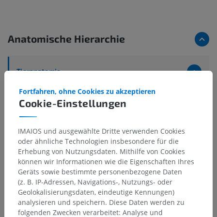
Anatomische Hierarchie
Tieranatomie
Nervensystem
>
Zentrales Nervensystem
>
Gehirn
>
Fortfahren, ohne Cookies zu akzeptieren
Mittelhirn
>
Sektionen des Mittelhirns
>
Cookie-Einstellungen
Rostraler Kleinhirnstiel
Darunterliegende Strukturen:
Für dieses anatomische
IMAIOS und ausgewählte Dritte verwenden Cookies
Teil gibt es keine zugehörigen Strukturen
oder ähnliche Technologien insbesondere für die
Erhebung von Nutzungsdaten. Mithilfe von Cookies
können wir Informationen wie die Eigenschaften Ihres
Geräts sowie bestimmte personenbezogene Daten
(z. B. IP-Adressen, Navigations-, Nutzungs- oder
Vergleichende Anatomie bei
Geolokalisierungsdaten, eindeutige Kennungen)
analysieren und speichern. Diese Daten werden zu
Menschen
folgenden Zwecken verarbeitet: Analyse und