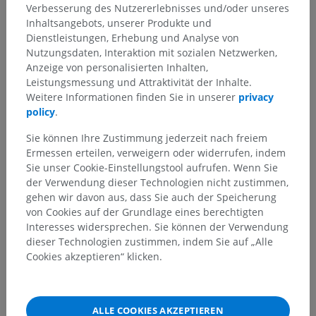
Verbesserung des Nutzererlebnisses und/oder unseres
Inhaltsangebots, unserer Produkte und
Übersetzungen
Dienstleistungen, Erhebung und Analyse von
Nutzungsdaten, Interaktion mit sozialen Netzwerken,
Anzeige von personalisierten Inhalten,
Leistungsmessung und Attraktivität der Inhalte.
Weitere Informationen finden Sie in unserer
privacy
Sie haben einen Fehler gefunden?
policy
.
Sie können gerne eine Berichtigung, Übersetzung oder
Sie können Ihre Zustimmung jederzeit nach freiem
inhaltliche Verbesserung vorschlagen.
Ermessen erteilen, verweigern oder widerrufen, indem
Sie unser Cookie-Einstellungstool aufrufen. Wenn Sie
Ein Problem melden
der Verwendung dieser Technologien nicht zustimmen,
gehen wir davon aus, dass Sie auch der Speicherung
von Cookies auf der Grundlage eines berechtigten
HOLE SIE SICH DIE APP
Interesses widersprechen. Sie können der Verwendung
dieser Technologien zustimmen, indem Sie auf „Alle
Cookies akzeptieren“ klicken.
ALLE COOKIES AKZEPTIEREN