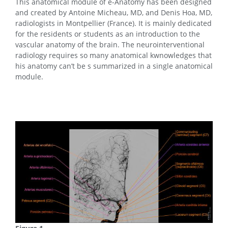
This anatomical module of e-Anatomy has been designed
and created by Antoine Micheau, MD, and Denis Hoa, MD,
radiologists in Montpellier (France). It is mainly dedicated
for the residents or students as an introduction to the
vascular anatomy of the brain. The neurointerventional
radiology requires so many anatomical kwnowledges that
his anatomy can’t be s summarized in a single anatomical
module.