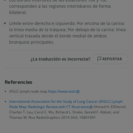
corresponden a las regiones interlobares de forma
bilateral.
Límite entre derecho e izquierdo: Por encima de la carina:
la línea media de la tráquea; Por debajo de la carina: línea
vertical trazada desde el borde medial de ambos
bronquios principales.
¿La traducción es incorrecta?
REPORTAR
Referencias
IASLC lymph node map
https://www.iaslc
.
International Association for the Study of Lung Cancer (IASLC) Lymph
Node Map: Radiologic Review with CT Illustration
Ahmed H. ElSherief,
Charles T. Lau, Carol C. Wu, Richard L. Drake, Gerald F. Abbott, and
Thomas W. Rice RadioGraphics 2014 34:6, 16801691