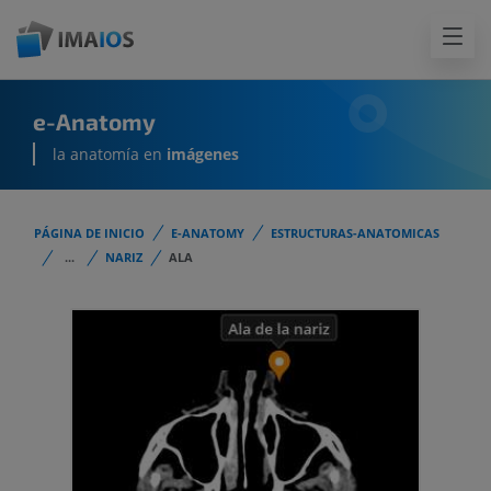
e-Anatomy
la anatomía en
imágenes
PÁGINA DE INICIO
E-ANATOMY
ESTRUCTURAS-ANATOMICAS
...
NARIZ
ALA