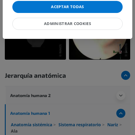
ACEPTAR TODAS
ADMINISTRAR COOKIES
Jerarquía anatómica
Anatomía humana 2
Anatomía humana 1
Anatomía sistémica
>
Sistema respiratorio
>
Nariz
>
Ala