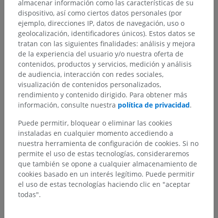
almacenar información como las características de su
dispositivo, así como ciertos datos personales (por
ejemplo, direcciones IP, datos de navegación, uso o
geolocalización, identificadores únicos). Estos datos se
tratan con las siguientes finalidades: análisis y mejora
de la experiencia del usuario y/o nuestra oferta de
contenidos, productos y servicios, medición y análisis
Jerarquía anatómica
de audiencia, interacción con redes sociales,
visualización de contenidos personalizados,
rendimiento y contenido dirigido. Para obtener más
Anatomía humana 2
información, consulte nuestra
política de privacidad
.
Puede permitir, bloquear o eliminar las cookies
Anatomía humana 1
instaladas en cualquier momento accediendo a
nuestra herramienta de configuración de cookies. Si no
Anatomía sistémica
>
Sistema nervioso
>
permite el uso de estas tecnologías, consideraremos
Sistema nervioso central
>
Meninges
>
que también se opone a cualquier almacenamiento de
Leptomeninge; Aracnoides y piamadre
>
cookies basado en un interés legítimo. Puede permitir
Aracnoides
>
el uso de estas tecnologías haciendo clic en "aceptar
Aracnoides craneal; Aracnoides encefálica
todas".
Estructuras subyacentes:
No hay estructuras