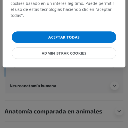
Núcleo periventricular ventral
cookies basado en un interés legítimo. Puede permitir
Núcleos intersticiales del hipotálamo anterior
el uso de estas tecnologías haciendo clic en "aceptar
todas".
Núcleo preóptico lateral
Núcleo preóptico medial
Núcleo preóptico mediano
ACEPTAR TODAS
Núcleo paraventricular
Núcleo preóptico periventricular
ADMINISTRAR COOKIES
Ver más
Neuroanatomía humana
Anatomía comparada en animales