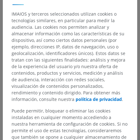
IMAIOS y terceros seleccionados utilizan cookies o
tecnologías similares, en particular para medir la
audiencia. Las cookies nos permiten analizar y
Jerarquía anatómica
almacenar información como las características de su
dispositivo, así como ciertos datos personales (por
ejemplo, direcciones IP, datos de navegación, uso o
Anatomía humana 2
geolocalización, identificadores únicos). Estos datos se
tratan con las siguientes finalidades: análisis y mejora
de la experiencia del usuario y/o nuestra oferta de
Anatomía humana 1
contenidos, productos y servicios, medición y análisis
Anatomía sistémica
>
Sistema nervioso
>
de audiencia, interacción con redes sociales,
Sistema nervioso central
>
Encéfalo
>
visualización de contenidos personalizados,
Prosencéfalo; Cerebro anterior
>
Diencéfalo
>
rendimiento y contenido dirigido. Para obtener más
Hipotálamo
>
información, consulte nuestra
política de privacidad
.
Area hipotalámica anterior; Región hipotalámica
Puede permitir, bloquear o eliminar las cookies
anterior
instaladas en cualquier momento accediendo a
nuestra herramienta de configuración de cookies. Si no
Estructuras subyacentes:
permite el uso de estas tecnologías, consideraremos
Núcleo hipotalámico anterior
que también se opone a cualquier almacenamiento de