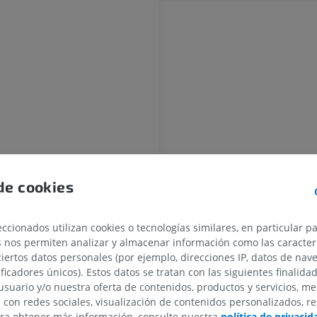
MIEMBRO SUPERIOR
MIEMBRO INFERIOR
IRM del miembro superior
Miembro inferi
erior
IRM
Ilustraciones
de cookies
PREMIUM
PREMIUM
ccionados utilizan cookies o tecnologías similares, en particular p
IRM del hombro
Radiografías 
o
s nos permiten analizar y almacenar información como las caracterí
IRM
inferior
ior
ciertos datos personales (por ejemplo, direcciones IP, datos de nav
Radiografía
PREMIUM
ificadores únicos). Estos datos se tratan con las siguientes finalida
GRATIS
usuario y/o nuestra oferta de contenidos, productos y servicios, me
IRM del carpo
n con redes sociales, visualización de contenidos personalizados, r
IRM
IRM del miembr
ara obtener más información, consulte nuestra
política de privacid