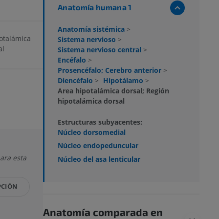
Anatomía humana 1
Anatomía sistémica
>
otalámica
Sistema nervioso
>
al
Sistema nervioso central
>
Encéfalo
>
Prosencéfalo; Cerebro anterior
>
Diencéfalo
>
Hipotálamo
>
Area hipotalámica dorsal; Región
hipotalámica dorsal
Estructuras subyacentes:
Núcleo dorsomedial
Núcleo endopeduncular
ara esta
Núcleo del asa lenticular
PCIÓN
Anatomía comparada en