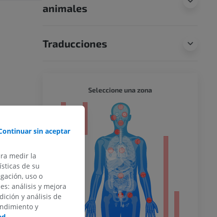
animales
Traducciones
CUERPO
Seleccione una zona
or
Continuar sin aceptar
ara medir la
del miembro
sticas de su
egación, uso o
des: análisis y mejora
dición y análisis de
endimiento y
o inferior
ad
.