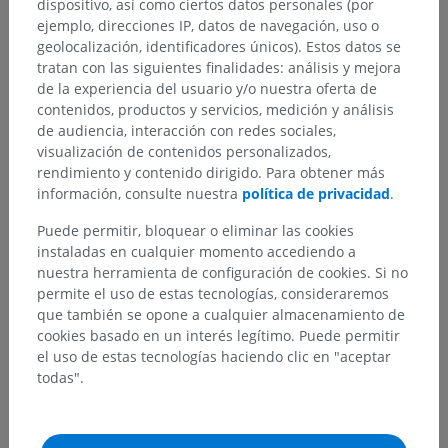
dispositivo, así como ciertos datos personales (por
ejemplo, direcciones IP, datos de navegación, uso o
geolocalización, identificadores únicos). Estos datos se
tratan con las siguientes finalidades: análisis y mejora
de la experiencia del usuario y/o nuestra oferta de
Jerarquía anatómica
contenidos, productos y servicios, medición y análisis
de audiencia, interacción con redes sociales,
visualización de contenidos personalizados,
Anatomía humana 2
rendimiento y contenido dirigido. Para obtener más
información, consulte nuestra
política de privacidad
.
Cuerpo humano
>
Sistemas musculoesqueléticos
>
Articulaciones
>
Puede permitir, bloquear o eliminar las cookies
Articulaciones de los osículos auditivos
>
instaladas en cualquier momento accediendo a
Articulaciones de los huesecillos del oído
nuestra herramienta de configuración de cookies. Si no
permite el uso de estas tecnologías, consideraremos
Estructuras subyacentes:
que también se opone a cualquier almacenamiento de
Articulación incudomaleolar
cookies basado en un interés legítimo. Puede permitir
el uso de estas tecnologías haciendo clic en "aceptar
Articulación incudoestapedial
todas".
Anatomía humana 1