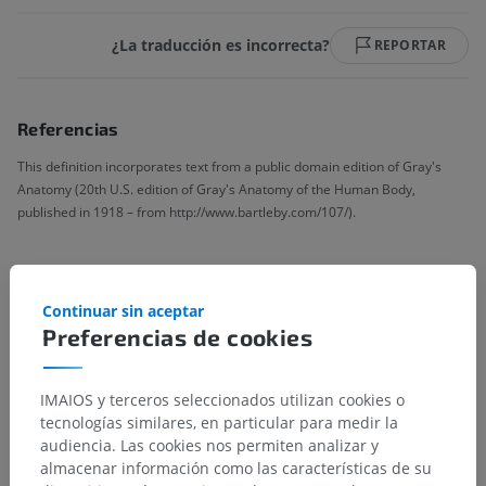
¿La traducción es incorrecta?
REPORTAR
Referencias
This definition incorporates text from a public domain edition of Gray's
Anatomy (20th U.S. edition of Gray's Anatomy of the Human Body,
published in 1918 – from http://www.bartleby.com/107/).
Galería
Continuar sin aceptar
Preferencias de cookies
IMAIOS y terceros seleccionados utilizan cookies o
tecnologías similares, en particular para medir la
audiencia. Las cookies nos permiten analizar y
almacenar información como las características de su