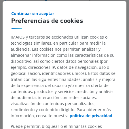
Estructuras subyacentes:
No hay estructuras
Continuar sin aceptar
subyacentes correspondientes para esta parte
Preferencias de cookies
anatómica
IMAIOS y terceros seleccionados utilizan cookies o
tecnologías similares, en particular para medir la
audiencia. Las cookies nos permiten analizar y
Traducciones
almacenar información como las características de su
dispositivo, así como ciertos datos personales (por
ejemplo, direcciones IP, datos de navegación, uso o
geolocalización, identificadores únicos). Estos datos se
¿Ha detectado un error?
tratan con las siguientes finalidades: análisis y mejora
de la experiencia del usuario y/o nuestra oferta de
No dude en sugerir una corrección, traducción o
contenidos, productos y servicios, medición y análisis
mejora de contenido.
de audiencia, interacción con redes sociales,
visualización de contenidos personalizados,
Reportar un error
rendimiento y contenido dirigido. Para obtener más
información, consulte nuestra
política de privacidad
.
Puede permitir, bloquear o eliminar las cookies
DESCARGAR LA APLICACIÓN