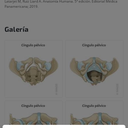
Latarjet M, Ruiz Liard A. Anatomía Humana. 5ª edición. Editorial Médica
Panamericana; 2019.
Galería