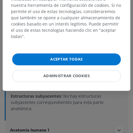
nuestra herramienta de configuración de cookies. Si no
permite el uso de estas tecnologías, consideraremos
que también se opone a cualquier almacenamiento de
cookies basado en un interés legítimo. Puede permitir
el uso de estas tecnologías haciendo clic en "aceptar
todas".
Jerarquía anatómica
ACEPTAR TODAS
Anatomía humana 2
Cuerpo humano
>
Sistemas musculoesqueléticos
>
ADMINISTRAR COOKIES
Sistema esquelético
>
Esqueleto apendicular
>
Esqueleto de miembro inferior
>
Cíngulo pélvico
Estructuras subyacentes:
No hay estructuras
subyacentes correspondientes para esta parte
anatómica
Anatomía humana 1