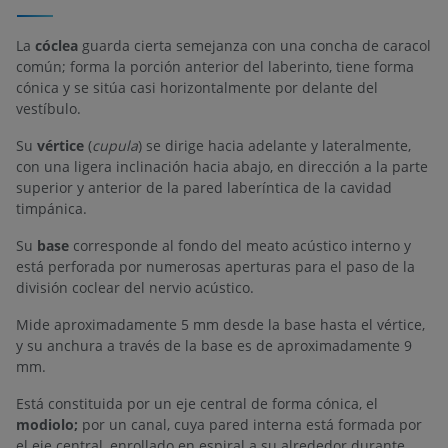
La
cóclea
guarda cierta semejanza con una concha de caracol
común; forma la porción anterior del laberinto, tiene forma
cónica y se sitúa casi horizontalmente por delante del
vestíbulo.
Su
vértice
(
cupula
) se dirige hacia adelante y lateralmente,
con una ligera inclinación hacia abajo, en dirección a la parte
superior y anterior de la pared laberíntica de la cavidad
timpánica.
Su
base
corresponde al fondo del meato acústico interno y
está perforada por numerosas aperturas para el paso de la
división coclear del nervio acústico.
Mide aproximadamente 5 mm desde la base hasta el vértice,
y su anchura a través de la base es de aproximadamente 9
mm.
Está constituida por un eje central de forma cónica, el
modiolo;
por un canal, cuya pared interna está formada por
el eje central, enrollado en espiral a su alrededor durante