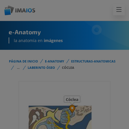
e-Anatomy
la anatomía en
imágenes
PÁGINA DE INICIO
E-ANATOMY
ESTRUCTURAS-ANATOMICAS
...
LABERINTO ÓSEO
CÓCLEA