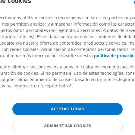
de cookies
PREMIUM
PREMIUM
ccionados utilizan cookies o tecnologías similares, en particular p
IRM del hombro
Radiografías 
IRM
inferior
s nos permiten analizar y almacenar información como las caracterí
Radiografía
ciertos datos personales (por ejemplo, direcciones IP, datos de nav
PREMIUM
ificadores únicos). Estos datos se tratan con las siguientes finalida
GRATIS
usuario y/o nuestra oferta de contenidos, productos y servicios, me
IRM del carpo
n con redes sociales, visualización de contenidos personalizados, r
IRM
IRM del miembr
ara obtener más información, consulte nuestra
política de privacid
IRM
PREMIUM
PREMIUM
ear o eliminar las cookies instaladas en cualquier momento acced
uración de cookies. Si no permite el uso de estas tecnologías, co
IRM del codo
alquier almacenamiento de cookies basado en un interés legítimo.
IRM
IRM de la cade
ías haciendo clic en "aceptar todas".
IRM
PREMIUM
PREMIUM
IRM de la mano
IRM
IRM de la rodil
ACEPTAR TODAS
IRM
PREMIUM
PREMIUM
ADMINISTRAR COOKIES
Radiografías del miembro