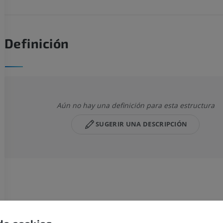
Definición
Aún no hay una definición para esta estructura
SUGERIR UNA DESCRIPCIÓN
MIEMBRO SUPERIOR
MIEMBRO INFERIOR
IRM del miembro superior
Miembro inferi
IRM
Ilustraciones