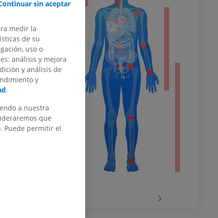
Continuar sin aceptar
ara medir la
del miembro
sticas de su
egación, uso o
des: análisis y mejora
dición y análisis de
endimiento y
o inferior
ad
.
iendo a nuestra
nsideraremos que
 Puede permitir el
ra
la
‹
›