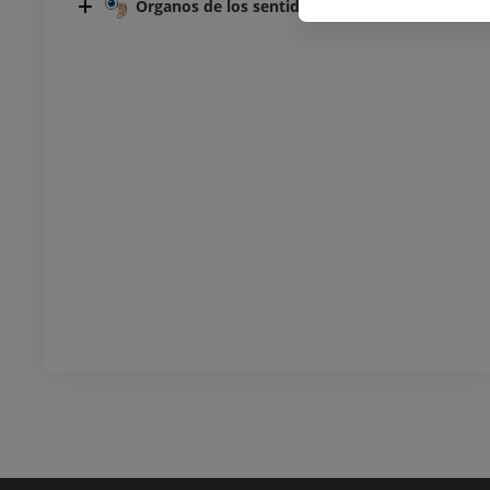
Órganos de los sentidos
TC del tobillo y del pie
TAC
PREMIUM