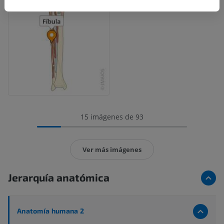
15 imágenes de 93
Ver más imágenes
Jerarquía anatómica
Anatomía humana 2